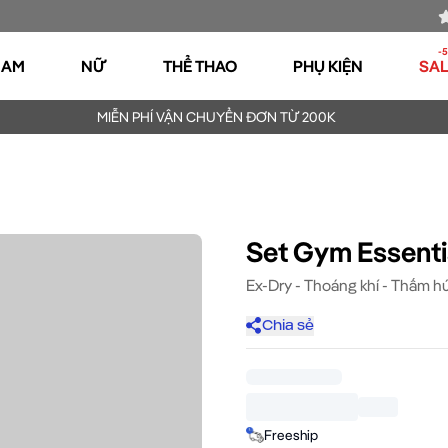
-
NAM
NỮ
THỂ THAO
PHỤ KIỆN
SA
MIỄN PHÍ VẬN CHUYỂN ĐƠN TỪ 200K
Set Gym Essentia
Ex-Dry - Thoáng khí - Thấm h
Chia sẻ
Freeship