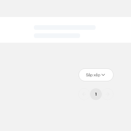
u Polyester
với đặc tính co giãn tự nhiên, kết hợp cùng
công nghệ
hoáng mát, không còn cảm giác khó chịu vì ẩm ướt. Cả bộ
quần áo
ng tác, từ những bài cardio cường độ cao đến các bài tập body
i ưu cho mọi chuyển động.
 cường lưu thông không khí và hỗ trợ tối đa cho các bài tập thân
o giãn tốt, không gây cản trở khi thực hiện các bài tập như squat,
Sắp xếp
1
à không bị gò bó.
g độ cao nhất.