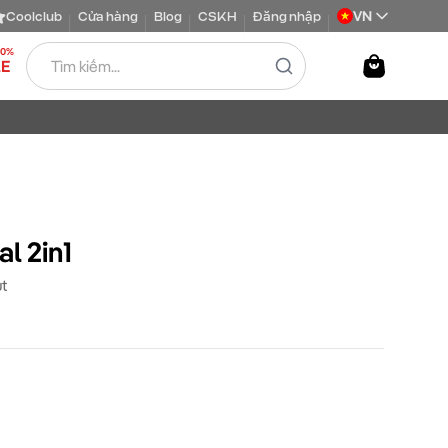
VN
Coolclub
Cửa hàng
Blog
CSKH
Đăng nhập
50%
LE
l 2in1
út