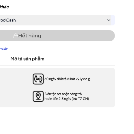
 khác
oolCash.
Hết hàng
m này
Mô tả sản phẩm
60 ngày đổi trả vì bất kỳ lý do gì
Đến tận nơi nhận hàng trả,
hoàn tiền 2-3 ngày (trừ T7, CN)