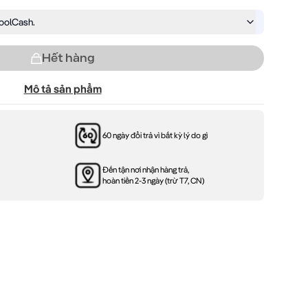
olCash.
Hết hàng
Mô tả sản phẩm
60 ngày đổi trả vì bất kỳ lý do gì
Đến tận nơi nhận hàng trả,
hoàn tiền 2-3 ngày (trừ T7, CN)