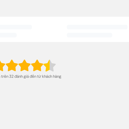
 Polo Nam Ice Cooling – Cảm Giác Mát Lạnh, Chinh Phục Nắng
ng
là cuộc cách mạng công nghệ, mang đến trải nghiệm mát lạnh tức thì.
ở chuỗi công nghệ tích hợp: Cooling mang lại cảm giác mát lạnh, trong khi
ạn luôn cảm thấy thoải mái và tự tin trong mọi hoạt động.
trên 32 đánh giá đến từ khách hàng