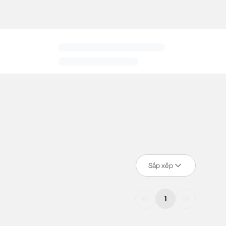
 Hè
 Chiếc
áo Polo
này được tạo ra từ sự kết hợp ưu việt giữa 85%
Ex-Dry
và Wicking phối hợp để thấm hút mồ hôi và làm khô nhanh
Sắp xếp
1