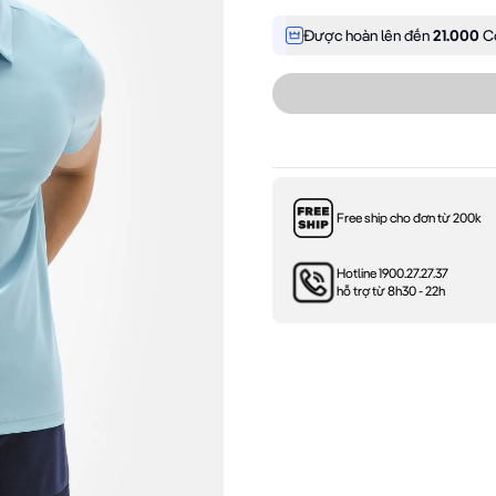
Được hoàn lên đến
21.000
Co
Free ship cho đơn từ 200k
Hotline 1900.27.27.37
hỗ trợ từ 8h30 - 22h