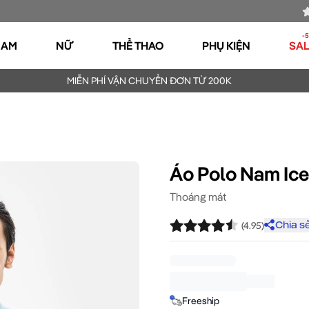
-
NAM
NỮ
THỂ THAO
PHỤ KIỆN
SA
MIỄN PHÍ VẬN CHUYỂN ĐƠN TỪ 200K
Áo Polo Nam Ice
Thoáng mát
(
4.95
)
Chia s
Freeship