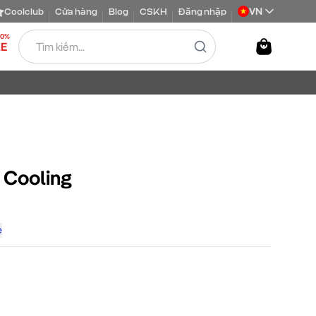
VN
Coolclub
Cửa hàng
Blog
CSKH
Đăng nhập
50%
LE
 Cooling
ẻ