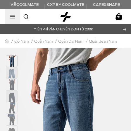
Bỏ qua để đến nội dung chính
NEW
VỀ COOLMATE
CXP BY COOLMATE
CARE&SHARE
SALE
Khám phá đồ nam
Tất cả sản phẩm
→
MIỄN PHÍ VẬN CHUYỂN ĐƠN TỪ 200K
Sản phẩm mới
Bán chạy nhất
/
Đồ Nam
/
Quần Nam
/
Quần Dài Nam
/
Quần Jean Nam
Trang chủ
Khám phá Bộ sưu tập
Cool Set
Tất cả Áo nam
Áo Tanktop
Áo thun
Áo Thể Thao
Áo Polo
Áo Sơ Mi
Áo Dài Tay
Áo Sweater
Áo Khoác
Áo thun Graphic
Tất cả Quần nam