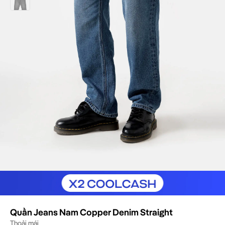
Quần Short
Quần Jogger
Quần Thể Thao
Quần Dài
Quần Jean
Quần Kaki
Đồ Bơi Nam
Đồ lót
Brief (Tam giác)
Trunk (Boxer)
Boxer Brief (Boxer dài)
Long Leg
Tất cả phụ kiện
Đồ thể thao
Mặc hàng ngày
Cầu lông
Chống nắng
Quần Jeans Nam Copper Denim Straight
Khám phá đồ nữ
Thoải mái