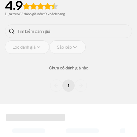
4.9
Gym
C&S
Dựa trên 85 đánh giá đến từ khách hàng
Áo ấm cho em
Vụn Art
Cung Hoàng Đạo
SALE -50%
Lọc đánh giá
Sắp xếp
Áo thun Graphic
SALE -30%
Đồ bơi
Chưa có đánh giá nào
Quần thể thao nữ
ZeroMark™
1
Cửa hàng
Coolclub
CSKH
Về Coolmate
Tuyển dụng
Đăng nhập
Blog