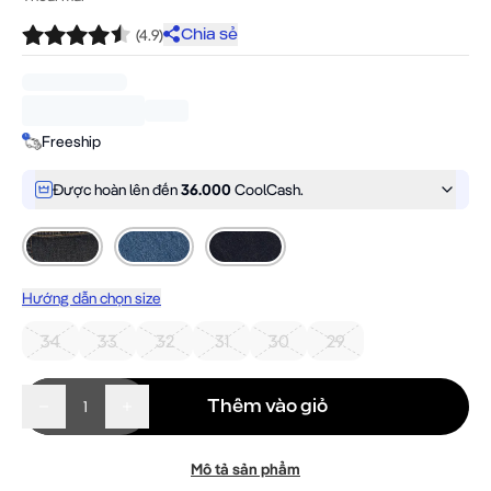
TẤT CẢ SẢN PHẨM
Sản phẩm mới
(
4.9
)
Chia sẻ
Bán chạy nhất
Cool Set
Tất cả Áo nữ
Đồ bơi liền thân
Freeship
Áo Sport Bra
Áo Croptop
Được hoàn lên đến
36.000
CoolCash.
Áo Polo
Áo Singlet
Áo Dài Tay
Áo Khoác
Hướng dẫn chọn size
Áo Thun
34
33
32
31
30
29
Tất cả Quần nữ
Quần Legging
Quần Shorts
Thêm vào giỏ
Số lượng
Quần Biker Shorts
Váy - Đầm
Mô tả sản phẩm
Quần Dài