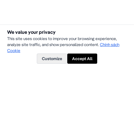
We value your privacy
This site uses cookies to improve your browsing experience,
analyze site traffic, and show personalized content.
Chính sách
Cookie
MUA NGAY
MUA NGAY
MUA NGAY
MUA NGAY
Customize
Accept All
Hotline
1900.272737
-
028.7777.2737
(
8:30 - 22:00
)