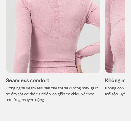
Seamless comfort
Không ma s
Công nghệ seamless hạn chế tối đa đường may, giúp
Không còn cảm 
áo ôm sát cơ thể tự nhiên, co giãn đa chiều và theo
mái tập luyện 
sát từng chuyển động
Croptop Dài Tay Thể Thao Vital Seamless - Nâng Tầm
Trải Nghiệm Luyện Tập
Nâng cao hiệu suất và sự tự tin trong mỗi buổi tập với Áo Croptop
dài tay thể thao Vital Seamless, một mảnh ghép
áo dài tay nữ
không