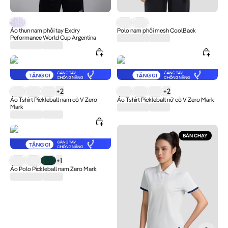
Sản phẩm Áo thun nam phối tay Exdry Peformance World Cup Arg
Sản phẩm Polo nam phối mesh Co
Áo thun nam phối tay Exdry
Polo nam phối mesh CoolBack
Peformance World Cup Argentina
Sản phẩm Áo Tshirt Pickleball nam cổ V Zero Mark có giá ...
+
2
Sản phẩm Áo Tshirt Pickleball nữ 
+
2
Áo Tshirt Pickleball nam cổ V Zero
Áo Tshirt Pickleball nữ cổ V Zero Mark
Mark
BÁN CHẠY
Sản phẩm Áo Polo Pickleball nam Zero Mark có giá ...
+
1
Áo Polo Pickleball nam Zero Mark