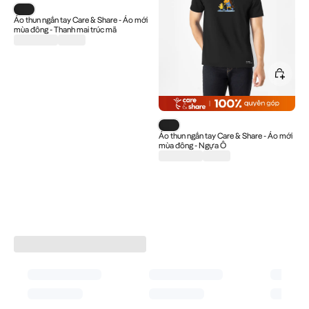
Blog
Sản phẩm Áo thun ngắn tay Care & Share - Áo mới mùa đông - Th
Áo thun ngắn tay Care & Share - Áo mới
mùa đông - Thanh mai trúc mã
Sản phẩm Áo thun ngắn tay Care 
Áo thun ngắn tay Care & Share - Áo mới
mùa đông - Ngựa Ô