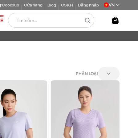
VN
Coolclub
Cửa hàng
Blog
CSKH
Đăng nhập
50%
LE
PHÂN LOẠI