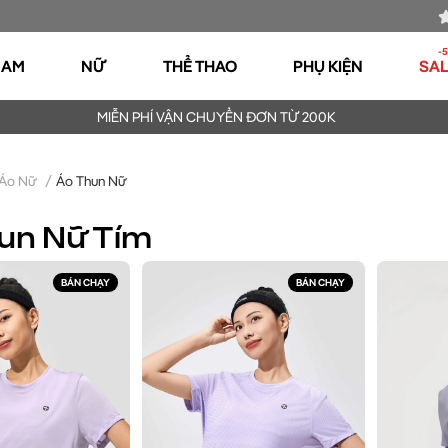
-
NAM
NỮ
THỂ THAO
PHỤ KIỆN
SA
MIỄN PHÍ VẬN CHUYỂN ĐƠN TỪ 200K
Áo Nữ
/
Áo Thun Nữ
un Nữ Tím
BÁN CHẠY
BÁN CHẠY