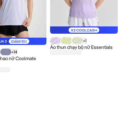
Sản phẩm Áo thun chạy bộ nữ Essentials có
 giá ...
+
1
Áo thun chạy bộ nữ Essentials
shirt thể thao nữ Coolmate basic có giá ...
+
14
 thao nữ Coolmate