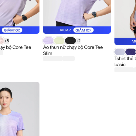
hun nữ chạy bộ Core Tee có giá ...
Sản phẩm Áo thun nữ chạy bộ Core Tee Slim có
+
5
+
2
hạy bộ Core Tee
Áo thun nữ chạy bộ Core Tee
Sản phẩm T
Slim
Tshirt thể
basic