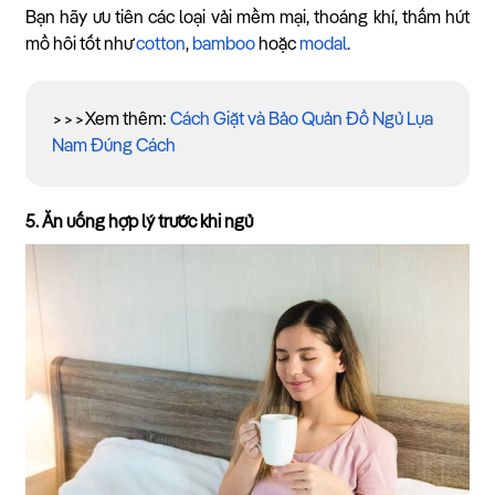
Bạn hãy ưu tiên các loại vải mềm mại, thoáng khí, thấm hút
mồ hôi tốt như
cotton
,
bamboo
hoặc
modal
.
>>>Xem thêm:
Cách Giặt và Bảo Quản Đồ Ngủ Lụa
Nam Đúng Cách
5. Ăn uống hợp lý trước khi ngủ