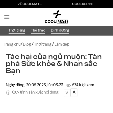
Bỏ
VỀ COOLMATE
COOLXPRINT
qua
nội
dung
Thời trang
Thể thao
Dinh dưỡng
Trang chủ
/
Blog
/
Thời trang
/
Làm đẹp
Tác hại của ngủ muộn: Tàn
phá Sức khỏe & Nhan sắc
Bạn
Ngày đăng: 20.05.2025, lúc 03:23
574 lượt xem
Quy trình sản xuất nội dung
A
A