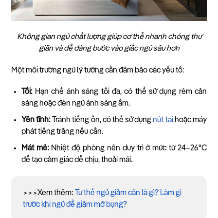
Không gian ngủ chất lượng giúp cơ thể nhanh chóng thư
giãn và dễ dàng bước vào giấc ngủ sâu hơn
Một môi trường ngủ lý tưởng cần đảm bảo các yếu tố:
Tối:
Hạn chế ánh sáng tối đa, có thể sử dụng rèm cản
sáng hoặc đèn ngủ ánh sáng ấm.
Yên tĩnh:
Tránh tiếng ồn, có thể sử dụng
nút tai
hoặc máy
phát tiếng trắng nếu cần.
Mát mẻ:
Nhiệt độ phòng nên duy trì ở mức từ 24–26°C
để tạo cảm giác dễ chịu, thoải mái.
>>>Xem thêm:
Tư thế ngủ giảm cân là gì? Làm gì
trước khi ngủ để giảm mỡ bụng?