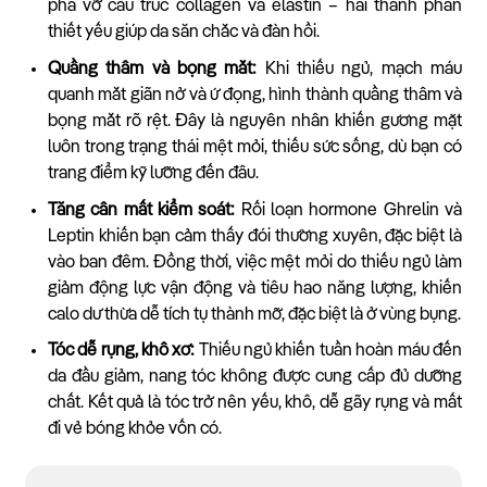
phá vỡ cấu trúc collagen và elastin – hai thành phần
thiết yếu giúp da săn chắc và đàn hồi.
Quầng thâm và bọng mắt:
Khi thiếu ngủ, mạch máu
quanh mắt giãn nở và ứ đọng, hình thành quầng thâm và
bọng mắt rõ rệt. Đây là nguyên nhân khiến gương mặt
luôn trong trạng thái mệt mỏi, thiếu sức sống, dù bạn có
trang điểm kỹ lưỡng đến đâu.
Tăng cân mất kiểm soát:
Rối loạn hormone Ghrelin và
Leptin khiến bạn cảm thấy đói thường xuyên, đặc biệt là
vào ban đêm. Đồng thời, việc mệt mỏi do thiếu ngủ làm
giảm động lực vận động và tiêu hao năng lượng, khiến
calo dư thừa dễ tích tụ thành mỡ, đặc biệt là ở vùng bụng.
Tóc dễ rụng, khô xơ:
Thiếu ngủ khiến tuần hoàn máu đến
da đầu giảm, nang tóc không được cung cấp đủ dưỡng
chất. Kết quả là tóc trở nên yếu, khô, dễ gãy rụng và mất
đi vẻ bóng khỏe vốn có.