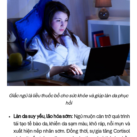
Giấc ngủ là liều thuốc bổ cho sức khỏe và giúp làn da phục
hồi
Làn da suy yếu, lão hóa sớm:
Ngủ muộn cản trở quá trình
tái tạo tế bào da, khiến da sạm màu, khô ráp, nổi mụn và
xuất hiện nếp nhăn sớm. Đồng thời, sự gia tăng Cortisol