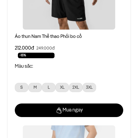
Áo thun Nam Thể thao Phối bo cổ
212.000đ
249.000đ
-15%
Màu sắc:
S
M
L
XL
2XL
3XL
Mua ngay