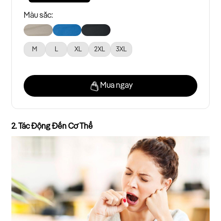
Màu sắc:
M
L
XL
2XL
3XL
Mua ngay
2. Tác Động Đến Cơ Thể