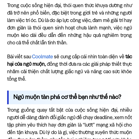
Trong cuộc sống hiện đại, thói quen thức khuya dường như
đã trở nên phổ biến, đặc biệt trong giới trẻ và những người
làm việc trí óc. Dù là do áp lực công việc, đam mê giải trí hay
đơn giản là thói quen sinh hoạt chưa lành mạnh, việc ngủ
muộn kéo dài đều dẫn đến những hậu quả nghiêm trọng
cho cả thể chất lẫn tinh thần.
Bài viết sau
Coolmate
sẽ cung cấp cái nhìn toàn diện về
tác
hại của ngủ muộn,
đồng thời đưa ra các giải pháp thiết thực
nhằm cải thiện chất lượng giấc ngủ và nâng cao sức khỏe
tổng thể.
Ngủ muộn tàn phá cơ thể bạn như thế nào?
Trong guồng quay tất bật của cuộc sống hiện đại, nhiều
người dễ dàng đánh đổi giấc ngủ để chạy deadline, xem nốt
tập phim yêu thích hay đơn giản là “lướt” mạng xã hội cho
đến tận khuya. Dù lý do là gì, việc thường xuyên thức muộn