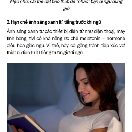
Mẹo nhỏ: Có thể đặt báo thức để “nhắc” bạn đi ngủ đúng
giờ
2. Hạn chế ánh sáng xanh ít 1 tiếng trước khi ngủ
Ánh sáng xanh từ các thiết bị điện tử như điện thoại, máy
tính bảng, tivi có khả năng ức chế melatonin – hormone
điều hòa giấc ngủ. Vì thế, hãy cố gắng tránh tiếp xúc với
thiết bị điện tử ít 1 tiếng trước giờ đi ngủ.