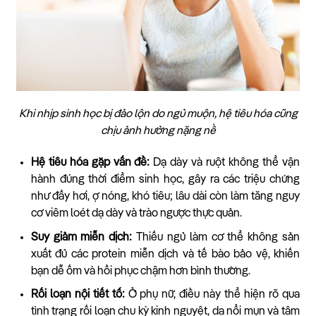
Khi nhịp sinh học bị đảo lộn do ngủ muộn, hệ tiêu hóa cũng
chịu ảnh hưởng nặng nề
Hệ tiêu hóa gặp vấn đề:
Dạ dày và ruột không thể vận
hành đúng thời điểm sinh học, gây ra các triệu chứng
như đầy hơi, ợ nóng, khó tiêu; lâu dài còn làm tăng nguy
cơ viêm loét dạ dày và trào ngược thực quản.
Suy giảm miễn dịch:
Thiếu ngủ làm cơ thể không sản
xuất đủ các protein miễn dịch và tế bào bảo vệ, khiến
bạn dễ ốm và hồi phục chậm hơn bình thường.
Rối loạn nội tiết tố:
Ở phụ nữ, điều này thể hiện rõ qua
tình trạng rối loạn chu kỳ kinh nguyệt, da nổi mụn và tâm