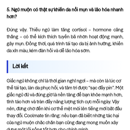
5. Ngủ muộn có thật sự khiến da nổi mụn và lão hóa nhanh
hơn?
Đúng vậy. Thiếu ngủ làm tăng cortisol – hormone căng
thẳng – có thể kích thích tuyến bã nhờn hoạt động mạnh,
gây mụn. Đồng thời, quá trình tái tạo da bị ảnh hưởng, khiến
da xỉn màu, kém đàn hồi và dễ lão hóa sớm.
Lời kết
Giấc ngủ không chỉ là thời gian nghỉ ngơi – mà còn là lúc cơ
thể tái tạo, làn da phục hồi, và tâm trí được “sạc đầy pin”. Một
giấc ngủ đủ và đúng giờ là nền tảng để bạn khỏe mạnh hơn,
tỉnh táo hơn và tràn đầy năng lượng tích cực mỗi ngày. Vậy
nên, đừng chờ đến khi cơ thể mệt mỏi lên tiếng mới bắt đầu
thay đổi. Coolmate tin rằng: nếu bạn đã biết những tác hại
của ngủ muộn chắc chắn bạn cũng đang mong muốn xây