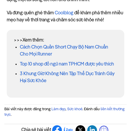
dựng một lối sống tốt hơn cho chính mình.
Và đừng quên ghé thăm
Coolblog
để khám phá thêm nhiều
mẹo hay về thời trang và chăm sóc sức khỏe nhé!
>>>Xem thêm:
Cách Chọn Quần Short Chạy Bộ Nam Chuẩn
Cho Mọi Runner
Top 10 shop đồ ngủ nam TPHCM được yêu thích
3 Khung Giờ Không Nên Tập Thể Dục Tránh Gây
Hại Sức Khỏe
Bài viết này được đăng trong
Làm đẹp
,
Sức khoẻ
. Đánh dấu
liên kết thường
trực
.
Chia sẻ bài viết