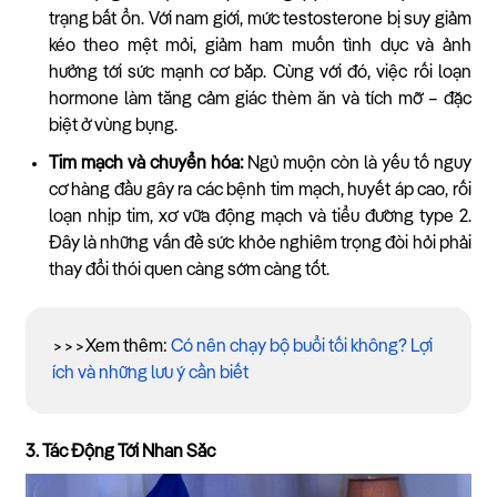
trạng bất ổn. Với nam giới, mức testosterone bị suy giảm
kéo theo mệt mỏi, giảm ham muốn tình dục và ảnh
hưởng tới sức mạnh cơ bắp. Cùng với đó, việc rối loạn
hormone làm tăng cảm giác thèm ăn và tích mỡ – đặc
biệt ở vùng bụng.
Tim mạch và chuyển hóa:
Ngủ muộn còn là yếu tố nguy
cơ hàng đầu gây ra các bệnh tim mạch, huyết áp cao, rối
loạn nhịp tim, xơ vữa động mạch và tiểu đường type 2.
Đây là những vấn đề sức khỏe nghiêm trọng đòi hỏi phải
thay đổi thói quen càng sớm càng tốt.
>>>Xem thêm:
Có nên chạy bộ buổi tối không? Lợi
ích và những lưu ý cần biết
3. Tác Động Tới Nhan Sắc