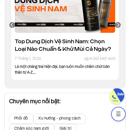
Top Dung Dịch Vệ Sinh Nam: Chọn
Loại Nào Chuẩn & Khử Mùi Cả Ngày?
7 Tháng 1, 2026
4.263 lượt xem
Là một chàng trai hiện đại, bạn luôn muốn chăm chút bản
thân từ A-Z,...
Chuyên mục nổi bật:
☰
Phối đồ
Xu hướng - phong cách
Chăm sóc nam giới
Giải trí