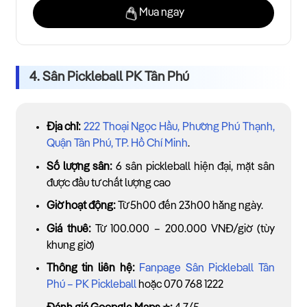
Mua ngay
4. Sân Pickleball PK Tân Phú
Địa chỉ:
222 Thoại Ngọc Hầu, Phường Phú Thạnh,
Quận Tân Phú, TP. Hồ Chí Minh
.
Số lượng sân:
6 sân pickleball hiện đại, mặt sân
được đầu tư chất lượng cao
Giờ hoạt động:
Từ 5h00 đến 23h00 hằng ngày.
Giá thuê:
Từ 100.000 – 200.000 VNĐ/giờ (tùy
khung giờ)
Thông tin liên hệ:
Fanpage Sân Pickleball Tân
Phú – PK Pickleball
hoặc 070 768 1222