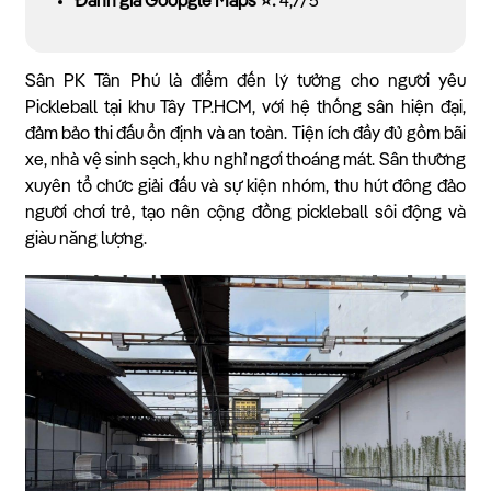
Đánh giá Goopgle Maps ⭐:
4,7/5
Sân PK Tân Phú là điểm đến lý tưởng cho người yêu
Pickleball tại khu Tây TP.HCM, với hệ thống sân hiện đại,
đảm bảo thi đấu ổn định và an toàn. Tiện ích đầy đủ gồm bãi
xe, nhà vệ sinh sạch, khu nghỉ ngơi thoáng mát. Sân thường
xuyên tổ chức giải đấu và sự kiện nhóm, thu hút đông đảo
người chơi trẻ, tạo nên cộng đồng pickleball sôi động và
giàu năng lượng.