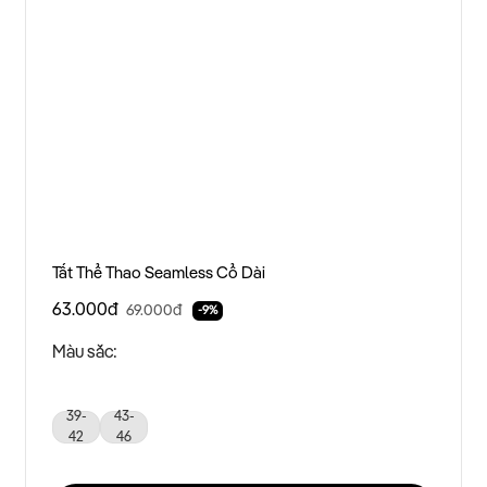
Tất Thể Thao Seamless Cổ Dài
63.000đ
69.000đ
-9%
Màu sắc:
39-
43-
42
46