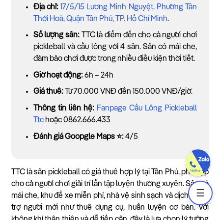
Địa chỉ:
17/5/15 Lương Minh Nguyệt, Phường Tân
Thới Hoà, Quận Tân Phú, TP. Hồ Chí Minh
.
Số lượng sân:
TTC là điểm đến cho cả người chơi
pickleball và cầu lông với 4 sân. Sân có mái che,
đảm bảo chơi được trong nhiều điều kiện thời tiết.
Giờ hoạt động:
6h – 24h
Giá thuê:
Từ 70.000 VNĐ đến 150.000 VNĐ/giờ.
Thông tin liên hệ:
Fanpage Cầu Lông Pickleball
Ttc
hoặc 0862.666.433
Đánh giá Goopgle Maps ⭐:
4/5
TTC là sân pickleball có giá thuê hợp lý tại Tân Phú, phù hợp
cho cả người chơi giải trí lẫn tập luyện thường xuyên. Sân có
☰
mái che, khu để xe miễn phí, nhà vệ sinh sạch và dịch vụ hỗ
trợ người mới như thuê dụng cụ, huấn luyện cơ bản. Với
không khí thân thiện và dễ tiếp cận, đây là lựa chọn lý tưởng