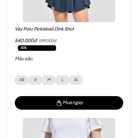
Váy Polo Pickleball Dink Shot
540.000đ
599.000đ
-10%
Màu sắc:
XS
S
M
L
XL
Mua ngay