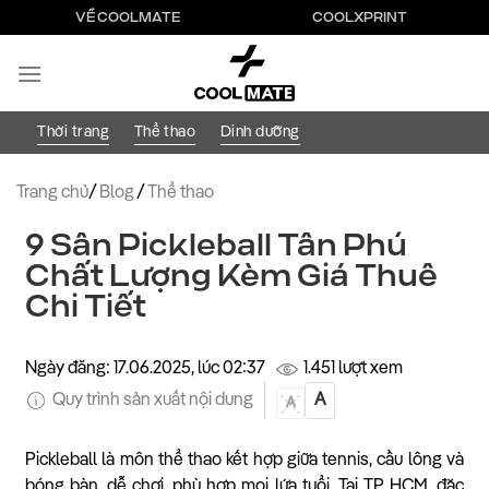
Bỏ
VỀ COOLMATE
COOLXPRINT
qua
nội
dung
Thời trang
Thể thao
Dinh dưỡng
Trang chủ
/
Blog
/
Thể thao
9 Sân Pickleball Tân Phú
Chất Lượng Kèm Giá Thuê
Chi Tiết
Ngày đăng: 17.06.2025, lúc 02:37
1.451 lượt xem
Quy trình sản xuất nội dung
A
A
Pickleball là môn thể thao kết hợp giữa tennis, cầu lông và
bóng bàn, dễ chơi, phù hợp mọi lứa tuổi. Tại TP HCM, đặc