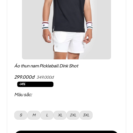
Áo thun nam Pickleball Dink Shot
299.000đ
349.000đ
-14%
Màu sắc:
S
M
L
XL
2XL
3XL