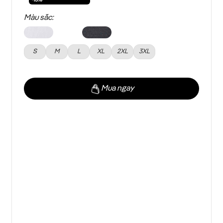
Màu sắc:
S
M
L
XL
2XL
3XL
Mua ngay