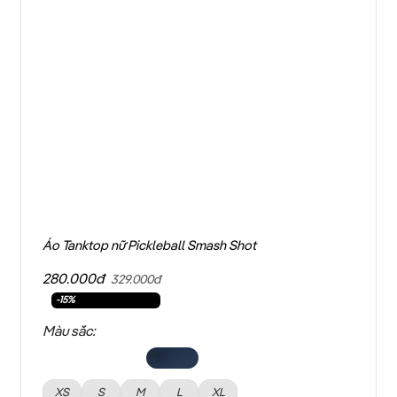
Áo Tanktop nữ Pickleball Smash Shot
280.000đ
329.000đ
-15%
Màu sắc:
XS
S
M
L
XL