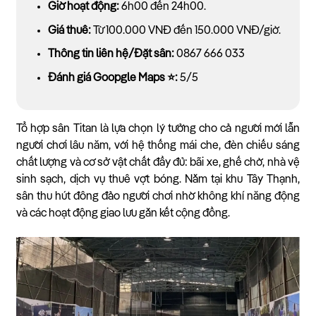
Giờ hoạt động:
6h00 đến 24h00.
Giá thuê:
Từ 100.000 VNĐ đến 150.000 VNĐ/giờ.
Thông tin liên hệ/Đặt sân:
0867 666 033
Đánh giá Goopgle Maps ⭐:
5/5
Tổ hợp sân Titan là lựa chọn lý tưởng cho cả người mới lẫn
người chơi lâu năm, với hệ thống mái che, đèn chiếu sáng
chất lượng và cơ sở vật chất đầy đủ: bãi xe, ghế chờ, nhà vệ
sinh sạch, dịch vụ thuê vợt bóng. Nằm tại khu Tây Thạnh,
sân thu hút đông đảo người chơi nhờ không khí năng động
và các hoạt động giao lưu gắn kết cộng đồng.