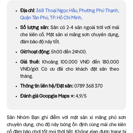
Địa chỉ:
368 Thoại Ngọc Hầu, Phường Phú Thạnh,
Quận Tân Phú, TP. Hồ Chí Minh
.
Số lượng sân:
Sân có 2-4 sân ngoài trời với mái
che kiên cố. Mặt sân xi măng sơn chuyên dụng,
đảm bảo độ nảy tốt.
Giờ hoạt động:
5h00 đến 24h00.
Giá thuê:
Khoảng 100.000 VNĐ đến 180.000
VNĐ/giờ. Có ưu đãi cho khách đặt sân theo
tháng.
Thông tin liên hệ/Đặt sân:
0789 368 370
Đánh giá Goopgle Maps ⭐:
4,9/5
Sân Nhóm Bạn ghi điểm với mặt sân xi măng phủ sơn
chuyên dụng, cho độ nảy bóng ổn định cùng mái che kiên
cố đảm bảo chơi tốt mọi thời tiết. Không gian được trang bị