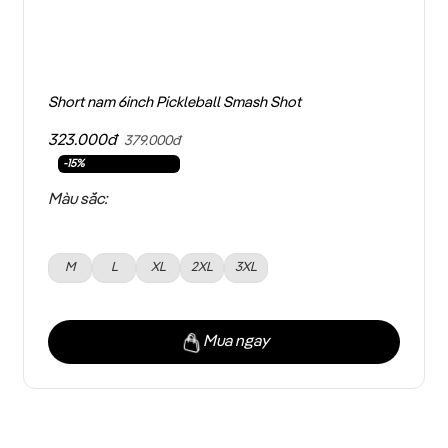
Short nam 6inch Pickleball Smash Shot
323.000đ
379.000đ
-15%
Màu sắc:
M
L
XL
2XL
3XL
Mua ngay