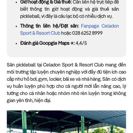
Giờ hoạt động & Giá thuê:
Cần liên hệ trực tiếp để
biết thông tin giờ hoạt động và giá thuê sân
pickleball, vì đây là câu lạc bộ có nhiều dịch vụ.
Thông tin liên hệ/Đặt sân:
Fanpage Celadon
Sport & Resort Club
hoặc 028 6252 8999
Đánh giá Goopgle Maps ⭐:
4,4/5
Sân pickleball tại Celadon Sport & Resort Club mang đến
môi trường tập luyện chuyên nghiệp với đầy đủ tiện ích cao
cấp như hồ bơi, gym, locker, bãi xe và nhà hàng. Sân có dịch
vụ huấn luyện phù hợp cho cả người mới lẫn nâng cao, lý
tưởng cho cá nhân hoặc nhóm nhỏ rèn luyện trong không
gian yên tĩnh, hiện đại.