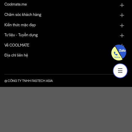
Coolmate.me
Chăm sóc khách hàng
Kiến thức mặc đẹp
Tư liệu - Tuyển dụng
Về COOLMATE
Địa chỉ liên hệ
☰
@ CÔNG TY TNHH FASTECH ASIA
Mã số doanh nghiệp: 0108617038. Giấy chứng nhận đăng ký doanh nghiệp do Sở Kế
hoạch và Đầu tư TP Hà Nội cấp lần đầu ngày 20/02/2019.