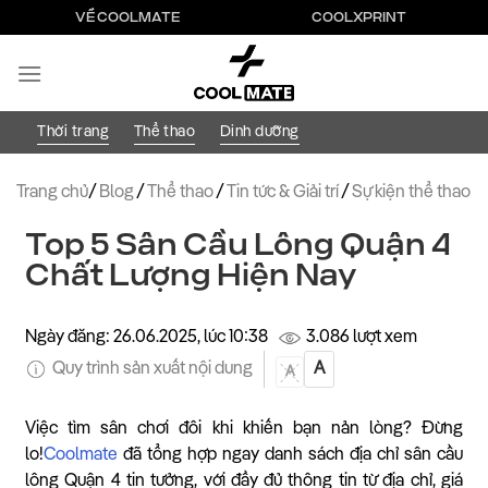
Bỏ
VỀ COOLMATE
COOLXPRINT
qua
nội
dung
Thời trang
Thể thao
Dinh dưỡng
Trang chủ
/
Blog
/
Thể thao
/
Tin tức & Giải trí
/
Sự kiện thể thao
Top 5 Sân Cầu Lông Quận 4
Chất Lượng Hiện Nay
Ngày đăng: 26.06.2025, lúc 10:38
3.086 lượt xem
Quy trình sản xuất nội dung
A
A
Việc tìm sân chơi đôi khi khiến bạn nản lòng? Đừng
lo!
Coolmate
đã tổng hợp ngay danh sách địa chỉ sân cầu
lông Quận 4 tin tưởng, với đầy đủ thông tin từ địa chỉ, giá