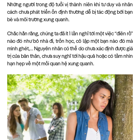
Những người trong độ tuổi vị thành niên khi tư duy và nhân
cách chưa phát triển ổn định thường dễ bị tác động bởi bạn
bè và môi trường xung quanh.
Chắc hẳn rằng, chúng ta đã ít 1 lần nghĩ tới một việc “điên rồ”
nào đó như bỏ nhà đi, trốn học, cô lập một bạn nào đó mà
mình ghét,… Nguyên nhân có thể do chưa xác định được giá
trị của bản thân, chưa suy nghĩ tới hậu quả hoặc có tầm nhìn
hạn hẹp về một mối quan hệ xung quanh.