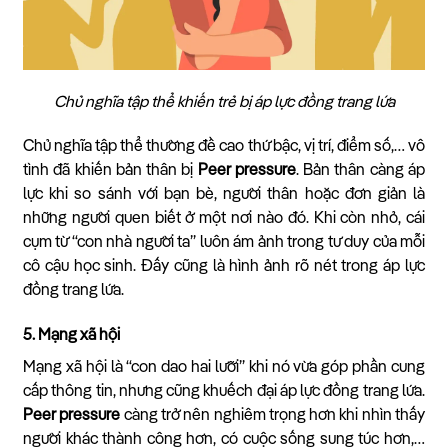
Chủ nghĩa tập thể khiến trẻ bị áp lực đồng trang lứa
Chủ nghĩa tập thể thường đề cao thứ bậc, vị trí, điểm số,… vô
tình đã khiến bản thân bị
Peer pressure
. Bản thân càng áp
lực khi so sánh với bạn bè, người thân hoặc đơn giản là
những người quen biết ở một nơi nào đó. Khi còn nhỏ, cái
cụm từ “con nhà người ta” luôn ám ảnh trong tư duy của mỗi
cô cậu học sinh. Đấy cũng là hình ảnh rõ nét trong áp lực
đồng trang lứa.
5. Mạng xã hội
Mạng xã hội là “con dao hai lưỡi” khi nó vừa góp phần cung
cấp thông tin, nhưng cũng khuếch đại áp lực đồng trang lứa.
Peer pressure
càng trở nên nghiêm trọng hơn khi nhìn thấy
người khác thành công hơn, có cuộc sống sung túc hơn,…