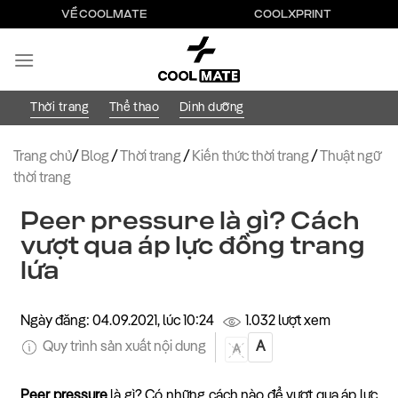
Bỏ
VỀ COOLMATE
COOLXPRINT
qua
nội
dung
Thời trang
Thể thao
Dinh dưỡng
Trang chủ
/
Blog
/
Thời trang
/
Kiến thức thời trang
/
Thuật ngữ
thời trang
Peer pressure là gì? Cách
vượt qua áp lực đồng trang
lứa
Ngày đăng: 04.09.2021, lúc 10:24
1.032 lượt xem
Quy trình sản xuất nội dung
A
A
Peer pressure
là gì? Có những cách nào để vượt qua áp lực