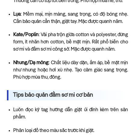
Thường cần có lớp lót bên trong. Phù hợp mùa hè, thu.
Lụa
: Mềm mại, mịn màng, sang trọng, có độ bóng nhẹ.
Cần bảo quản cẩn thận, giặt tay. Mặc được quanh năm.
Kate/Poplin
: Vải pha trộn giữa cotton và polyester, đứng
form, ít nhăn hơn cotton, bề mặt mịn. Rất phổ biến cho
sơ mi và đầm sơ mi công sở. Mặc được quanh năm.
Nhung/Dạ mỏng
: Chất liệu dày dặn, ấm áp, bề mặt mịn
như nhung hoặc hơi xù nhẹ. Tạo cảm giác sang trọng.
Phù hợp mùa thu, đông.
Tips bảo quản đầm sơ mi cơ bản
Luôn đọc kỹ tag hướng dẫn giặt ủi đính kèm trên sản
phẩm.
Phân loại đồ theo màu sắc trước khi giặt.