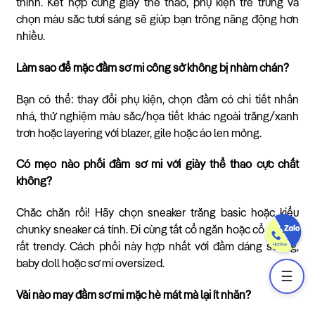
thình. Kết hợp cùng giày thể thao, phụ kiện trẻ trung và
chọn màu sắc tươi sáng sẽ giúp bạn trông năng động hơn
nhiều.
Làm sao để mặc đầm sơ mi công sở không bị nhàm chán?
Bạn có thể: thay đổi phụ kiện, chọn đầm có chi tiết nhấn
nhá, thử nghiệm màu sắc/họa tiết khác ngoài trắng/xanh
trơn hoặc layering với blazer, gile hoặc áo len mỏng.
Có mẹo nào phối đầm sơ mi với giày thể thao cực chất
không?
Chắc chắn rồi! Hãy chọn sneaker trắng basic hoặc kiểu
chunky sneaker cá tính. Đi cùng tất cổ ngắn hoặc cổ cao sẽ
rất trendy. Cách phối này hợp nhất với đầm dáng suông,
baby doll hoặc sơ mi oversized.
☰
Vải nào may đầm sơ mi mặc hè mát mà lại ít nhăn?