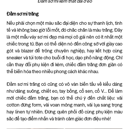
Đầm sơ mi kèm thắt đai ở eo
Đầm sơ mi trắng
Nếu phải chọn một màu sắc đại diện cho sự thanh lịch, tinh
tế và không bao giờ lỗi mốt, đó chắc chắn là màu trắng. Đây
là một mẫu váy sơ mi đẹp mà mọi cô gái nên có ít nhất một
chiếc trong tủ. Bạn có thể diện nó đến công sở với giày cao
gót và blazer để trông chuyên nghiệp, hay kết hợp cùng
sneaker và túi tote cho buổi đi học, dạo phố năng động. Chỉ
cần thay đổi phụ kiện đi kèm, chiếc đầm trắng đơn giản có
thể biến hóa theo nhiều phong cách khác nhau.
Đầm sơ mi trắng có cũng có vô vàn biến tấu về kiểu dáng
như dáng suông, chiết eo, tay bồng, cổ sen, cổ V… Để làm
mới chiếc đầm trắng, bạn có thể chú ý đến chất liệu: vải
cotton đứng form, vải voan mỏng manh, vải lụa sang trọng
hay linen tự nhiên. Đừng quên phối đồ cùng phụ kiện màu
sắc để tạo điểm nhấn và tránh cảm giác đơn điệu nhé!