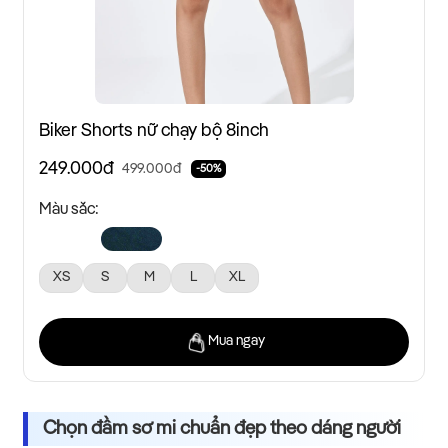
Biker Shorts nữ chạy bộ 8inch
249.000đ
499.000đ
-50%
Màu sắc:
XS
S
M
L
XL
Mua ngay
Chọn đầm sơ mi chuẩn đẹp theo dáng người