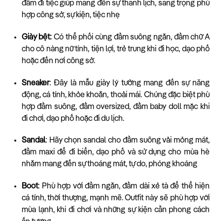
đầm đi tiệc giúp mang đến sự thanh lịch, sang trọng phù
hợp công sở, sự kiện, tiệc nhẹ
Giày bệt:
Có thể phối cùng đầm suông ngắn, đầm chữ A
cho cô nàng nữ tính, tiện lợi, trẻ trung khi đi học, dạo phố
hoặc đến nơi công sở.
Sneaker
: Đây là mẫu giày lý tưởng mang đến sự năng
động, cá tính, khỏe khoắn, thoải mái. Chúng đặc biệt phù
hợp đầm suông, đầm oversized, đầm baby doll mặc khi
đi chơi, dạo phố hoặc đi du lịch.
Sandal
: Hãy chọn sandal cho đầm suông vải mỏng mát,
đầm maxi để đi biển, dạo phố và sử dụng cho mùa hè
nhằm mang đến sự thoáng mát, tự do, phóng khoáng
Boot
: Phù hợp với đầm ngắn, đầm dài xẻ tà để thể hiện
cá tính, thời thượng, mạnh mẽ. Outfit này sẽ phù hợp với
mùa lạnh, khi đi chơi và những sự kiện cần phong cách