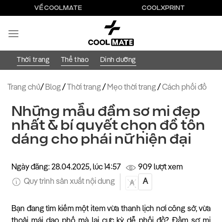
Bỏ
VỀ COOLMATE
COOLXPRINT
qua
nội
dung
Thời trang
Thể thao
Dinh dưỡng
Trang chủ
/
Blog
/
Thời trang
/
Mẹo thời trang
/
Cách phối đồ
Những mẫu đầm sơ mi đẹp
nhất & bí quyết chọn đồ tôn
dáng cho phái nữ hiện đại
Ngày đăng: 28.04.2025, lúc 14:57
909 lượt xem
Quy trình sản xuất nội dung
A
A
Bạn đang tìm kiếm một item vừa thanh lịch nơi công sở, vừa
thoải mái dạo phố mà lại cực kỳ dễ phối đồ? Đầm sơ mi