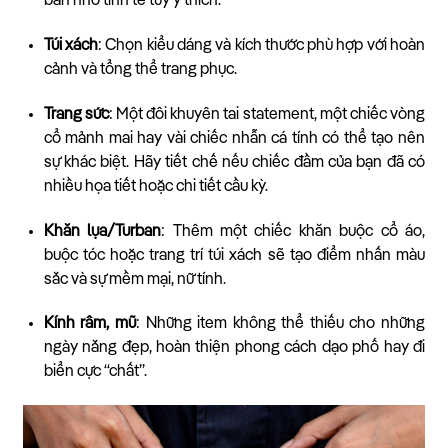
bản nhỏ tinh tế tùy ý thích.
Túi xách
: Chọn kiểu dáng và kích thước phù hợp với hoàn
cảnh và tổng thể trang phục.
Trang sức
: Một đôi khuyên tai statement, một chiếc vòng
cổ mảnh mai hay vài chiếc nhẫn cá tính có thể tạo nên
sự khác biệt. Hãy tiết chế nếu chiếc đầm của bạn đã có
nhiều họa tiết hoặc chi tiết cầu kỳ.
Khăn lụa/Turban
: Thêm một chiếc khăn buộc cổ áo,
buộc tóc hoặc trang trí túi xách sẽ tạo điểm nhấn màu
sắc và sự mềm mại, nữ tính.
Kính râm, mũ
: Những item không thể thiếu cho những
ngày nắng đẹp, hoàn thiện phong cách dạo phố hay đi
biển cực “chất”.