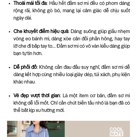
Thoải mái tối đa
: Hầu hết đầm sơ mi đều có phom dáng
rộng rãi, không gò bó, mang lại cảm giác dễ chịu suốt
ngày dài.
Che khuyết điểm hiệu quả
: Dáng suông giúp giấu nhẹm
vòng eo bánh mì, dáng xòe cân đối phần hông, hay tay
lỡ che đi bắp tay to… Đầm sơ mi có vô vàn kiểu dáng giúp
bạn tự tin hơn.
Dễ phối đồ
: Không cần đau đầu suy nghĩ, đầm sơ mi dễ
dàng kết hợp cùng nhiều loại giày dép, túi xách, phụ kiện
khác nhau.
Vẻ đẹp vượt thời gian
: Là một item cơ bản, đầm sơ mi
không dễ lỗi mốt. Chỉ cần chút biến tấu nhỏ là bạn đã có
thể bắt kịp xu hướng mới.