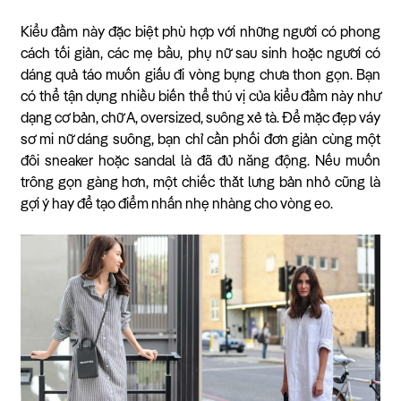
Kiểu đầm này đặc biệt phù hợp với những người có phong
cách tối giản, các mẹ bầu, phụ nữ sau sinh hoặc người có
dáng quả táo muốn giấu đi vòng bụng chưa thon gọn. Bạn
có thể tận dụng nhiều biến thể thú vị của kiểu đầm này như
dạng cơ bản, chữ A, oversized, suông xẻ tà. Để mặc đẹp váy
sơ mi nữ dáng suông, bạn chỉ cần phối đơn giản cùng một
đôi sneaker hoặc sandal là đã đủ năng động. Nếu muốn
trông gọn gàng hơn, một chiếc thắt lưng bản nhỏ cũng là
gợi ý hay để tạo điểm nhấn nhẹ nhàng cho vòng eo.