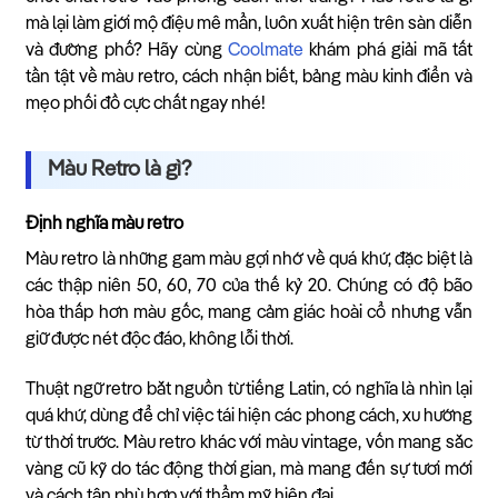
mà lại làm giới mộ điệu mê mẩn, luôn xuất hiện trên sàn diễn
và đường phố? Hãy cùng
Coolmate
khám phá giải mã tất
tần tật về màu retro, cách nhận biết, bảng màu kinh điển và
mẹo phối đồ cực chất ngay nhé!
Màu Retro là gì?
Định nghĩa màu retro
Màu retro là những gam màu gợi nhớ về quá khứ, đặc biệt là
các thập niên 50, 60, 70 của thế kỷ 20. Chúng có độ bão
hòa thấp hơn màu gốc, mang cảm giác hoài cổ nhưng vẫn
giữ được nét độc đáo, không lỗi thời.
Thuật ngữ retro bắt nguồn từ tiếng Latin, có nghĩa là nhìn lại
quá khứ, dùng để chỉ việc tái hiện các phong cách, xu hướng
từ thời trước. Màu retro khác với màu vintage, vốn mang sắc
vàng cũ kỹ do tác động thời gian, mà mang đến sự tươi mới
và cách tân phù hợp với thẩm mỹ hiện đại.