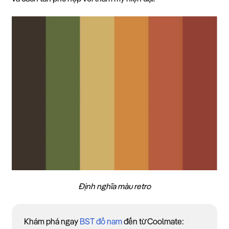
Định nghĩa màu retro
Khám phá ngay
BST đồ nam
đến từ Coolmate: