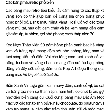
Các bảng màu retro phổ biến
Các bảng màu retro tiêu biểu lấy cảm hứng từ các thập kỷ
vàng son có thể giúp bạn dễ dàng lựa chọn trang phục
hoặc phối đồ. Bảng màu Nắng Vàng Hoài Cổ với các tông
vàng mù tạt, nâu đất, cam cháy và be kem mang đến cảm
giác ấm áp, tự nhiên, gợi nhớ phong cách thập niên 70.
Kẹo Ngọt Thập Niên 50 gồm hồng phấn, xanh bạc hà, vàng
kem và trắng ngà mang đậm nét nhẹ nhàng, lãng mạn và
tươi sáng kiểu cổ điển. Với các tông cam tươi, xanh cổ vịt,
hồng fuchsia và vàng chanh mang đến sự táo bạo, năng
động và đầy sức sống, đậm chất Pop Art được thông qua
bảng màu Vũ Điệu Màu Sắc 60s.
Biển Xanh Vintage gồm xanh navy đậm, xanh cổ vịt, be cát
và trắng tạo nên sự thanh lịch, nam tính, có chút bí ẩn, gợi
nhớ đến biển cảng cũ. Cuối cùng, bảng màu Đất Ấm Mộc
Mạc với các tông xanh olive, nâu chocolate, đỏ burgundy và
xám tro mang lại cảm giác trầm tĩnh, gần gũi và mộc mạc,