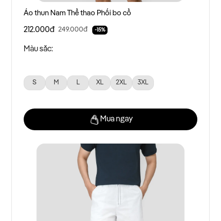
Áo thun Nam Thể thao Phối bo cổ
212.000đ
249.000đ
-15%
Màu sắc:
S
M
L
XL
2XL
3XL
Mua ngay