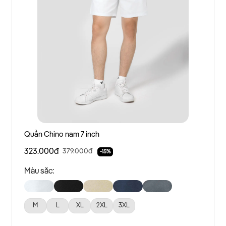
Quần Chino nam 7 inch
323.000đ
379.000đ
-15%
Màu sắc:
M
L
XL
2XL
3XL