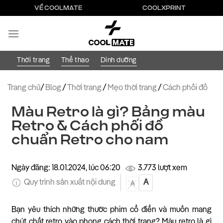
Bỏ
VỀ COOLMATE
COOLXPRINT
qua
nội
dung
Thời trang
Thể thao
Dinh dưỡng
Trang chủ
/
Blog
/
Thời trang
/
Mẹo thời trang
/
Cách phối đồ
Màu Retro là gì? Bảng màu
Retro & Cách phối đồ
chuẩn Retro cho nam
Ngày đăng: 18.01.2024, lúc 06:20
3.773 lượt xem
Quy trình sản xuất nội dung
A
A
Bạn yêu thích những thước phim cổ điển và muốn mang
chút chất retro vào phong cách thời trang? Màu retro là gì