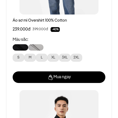
Áo sơ mi Overshirt 100% Cotton
239.000đ
399.000đ
-40%
Màu sắc:
S
M
L
XL
3XL
2XL
Mua ngay