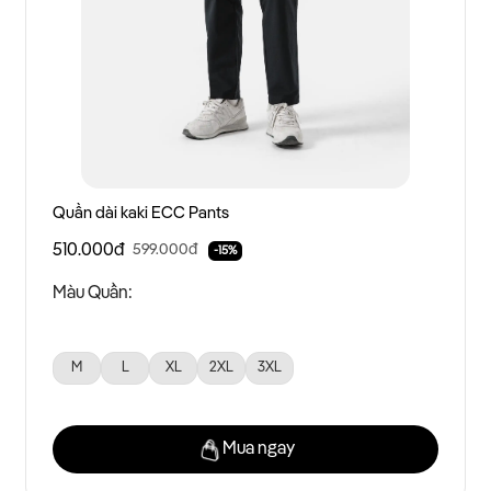
Quần dài kaki ECC Pants
510.000đ
599.000đ
-15%
Màu Quần:
M
L
XL
2XL
3XL
Mua ngay