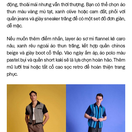
động, thoải mái nhưng vẫn thời thượng. Bạn có thể chọn áo
thun màu vàng mù tạt, xanh olive hoặc cam đất, phối với
quần jeans và giày sneaker trắng để có một set đồ đơn giản,
dễ mặc.
Nếu muốn thêm điểm nhấn, layer áo sơ mi flannel kẻ caro
nâu, xanh rêu ngoài áo thun trắng, kết hợp quần chinos
beige và giày boot cổ thấp. Vào ngày ấm áp, áo polo màu
pastel bụi và quần short kaki sẽ là lựa chọn hoàn hảo. Thêm
mũ lưỡi trai hoặc tất cổ cao sọc retro để hoàn thiện trang
phục.