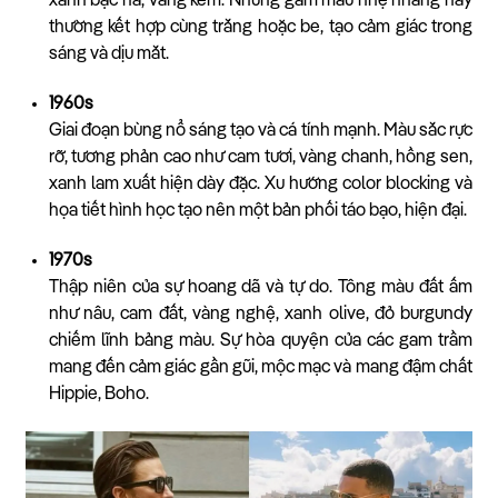
xanh bạc hà, vàng kem. Những gam màu nhẹ nhàng này
thường kết hợp cùng trắng hoặc be, tạo cảm giác trong
sáng và dịu mắt.
1960s
Giai đoạn bùng nổ sáng tạo và cá tính mạnh. Màu sắc rực
rỡ, tương phản cao như cam tươi, vàng chanh, hồng sen,
xanh lam xuất hiện dày đặc. Xu hướng color blocking và
họa tiết hình học tạo nên một bản phối táo bạo, hiện đại.
1970s
Thập niên của sự hoang dã và tự do. Tông màu đất ấm
như nâu, cam đất, vàng nghệ, xanh olive, đỏ burgundy
chiếm lĩnh bảng màu. Sự hòa quyện của các gam trầm
mang đến cảm giác gần gũi, mộc mạc và mang đậm chất
Hippie, Boho.