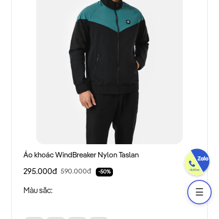
Áo khoác WindBreaker Nylon Taslan
295.000đ
590.000đ
-50%
Màu sắc:
☰