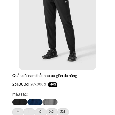
Quần dài nam thể thao co giãn đa năng
231.000đ
289.000đ
-20%
Màu sắc:
M
L
XL
2XL
3XL