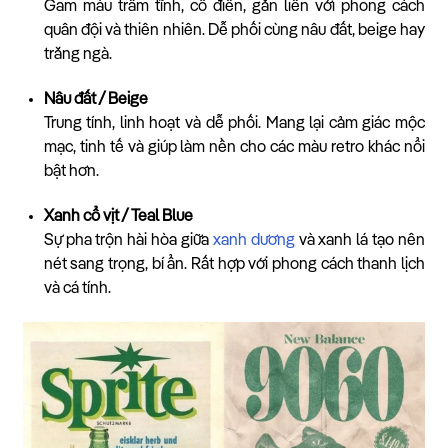
Gam màu trầm tĩnh, cổ điển, gắn liền với phong cách
quân đội và thiên nhiên. Dễ phối cùng nâu đất, beige hay
trắng ngà.
Nâu đất / Beige
Trung tính, linh hoạt và dễ phối. Mang lại cảm giác mộc
mạc, tinh tế và giúp làm nền cho các màu retro khác nổi
bật hơn.
Xanh cổ vịt / Teal Blue
Sự pha trộn hài hòa giữa
xanh dương
và xanh lá tạo nên
nét sang trọng, bí ẩn. Rất hợp với phong cách thanh lịch
và cá tính.