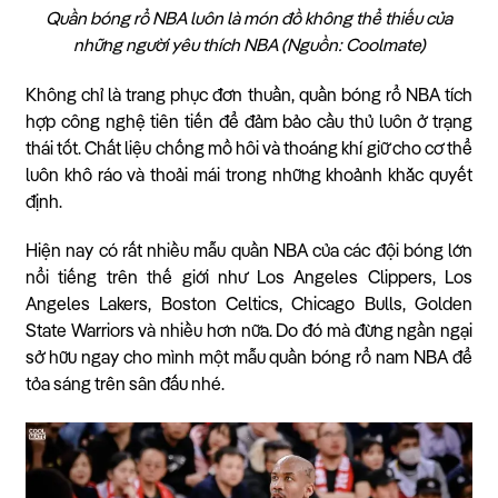
Quần bóng rổ NBA luôn là món đồ không thể thiếu của
những người yêu thích NBA (Nguồn: Coolmate)
Không chỉ là trang phục đơn thuần, quần bóng rổ NBA tích
hợp công nghệ tiên tiến để đảm bảo cầu thủ luôn ở trạng
thái tốt. Chất liệu chống mồ hôi và thoáng khí giữ cho cơ thể
luôn khô ráo và thoải mái trong những khoảnh khắc quyết
định.
Hiện nay có rất nhiều mẫu quần NBA của các đội bóng lớn
nổi tiếng trên thế giới như Los Angeles Clippers, Los
Angeles Lakers, Boston Celtics, Chicago Bulls, Golden
State Warriors và nhiều hơn nữa. Do đó mà đừng ngần ngại
sở hữu ngay cho mình một mẫu quần bóng rổ nam NBA để
tỏa sáng trên sân đấu nhé.