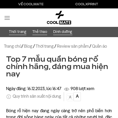
Bỏ
VỀ COOLMATE
COOLXPRINT
qua
nội
dung
Thời trang
Thể thao
Dinh dưỡng
Trang chủ
/
Blog
/
Thời trang
/
Review sản phẩm
/
Quần áo
Top 7 mẫu quần bóng rổ
chính hãng, đáng mua hiện
nay
Ngày đăng: 16.12.2023, lúc 16:47
908 lượt xem
Quy trình sản xuất nội dung
A
A
Bóng rổ hiện nay đang ngày càng trở nên phổ biến hơn
trong đời sống hàng ngày của tất cả những người trẻ, đặc