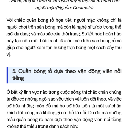
Những hoạ tiết trên chiếc quần này là một điểm nhấn cho
người mặc (Nguồn: Coolmate)
Với chiếc quần bóng rổ họa tiết, người mặc không chỉ là
người chơi trên sân bóng mà còn là nghệ sĩ tự do trong thế
giới đa dạng và màu sắc của thời trang. Sự kết hợp hoàn hảo
này tạo nên một bức tranh đa sắc màu trên sân bóng rổ và
giúp cho người xem tận hưởng trận bóng một cách đầy thú
vị.
5. Quần bóng rổ dựa theo vận động viên nổi
tiếng
Ở bất kỳ lĩnh vực nào trong cuộc sống thì chắc chắn chúng
ta đều có những ngôi sao yêu thích và luôn dõi theo. Và việc
sở hữu những món đồ mà họ sở hữu luôn là một sự phấn
khích tột cùng mà không gì có thể tả nổi. Do đó mà những
mẫu quần bóng rổ nam dựa theo vận động viên nổi tiếng
không thể thiếu trong danh sách này.