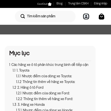
CoolClub
Blog
Trung tâm CSKH
Đăng nhập
Mục lục
1
Các hãng xe ô tô phân khúc trung bình dễ tiếp cận
1.1
1. Toyota
1.1.1
Nhược điểm của dòng xe Toyota:
1.1.2
Thông tin thêm về hãng xe Toyota:
1.2
2. Hãng ô tô Ford
1.2.1
Nhược điểm của dòng xe Ford:
1.2.2
Thông tin thêm về hãng xe Ford:
1.3
3. Hãng xe Honda
1.3.1
Nhược điểm của dòng xe Honda: