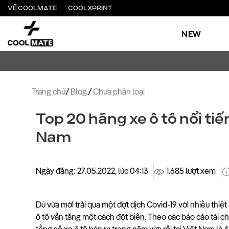
Bỏ
VỀ COOLMATE
COOLXPRINT
qua
nội
NEW
dung
Trang chủ
/
Blog
/
Chưa phân loại
Top 20 hãng xe ô tô nổi tiế
Nam
Ngày đăng: 27.05.2022, lúc 04:13
1.685 lượt xem
Dù vừa mới trải qua một đợt dịch Covid-19 với nhiều thiệt
ô tô vẫn tăng một cách đột biến. Theo các báo cáo tài ch