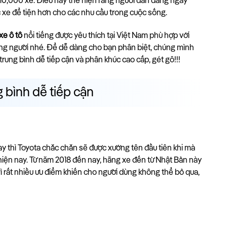
 410,000 xe. Điều này thể hiện rằng người dân đang ngày 
 xe để tiện hơn cho các nhu cầu trong cuộc sống.
xe ô tô
 nổi tiếng được yêu thích tại Việt Nam phù hợp với 
từng người nhé. Để dễ dàng cho bạn phân biệt, chúng mình 
trung bình dễ tiếp cận và phân khúc cao cấp, gét gô!!!
 bình dễ tiếp cận
ay thì Toyota chắc chắn sẽ được xướng tên đầu tiên khi mà 
iện nay. Từ năm 2018 đến nay, hãng xe đến từ Nhật Bản này 
 rất nhiều ưu điểm khiến cho người dùng không thể bỏ qua, 