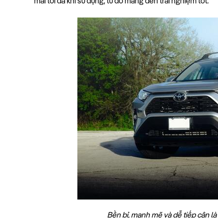
mái tối đa khi sử dụng, từ đó mang đến trải nghiệm tốt. 
Bền bỉ, mạnh mẽ và dễ tiếp cận l