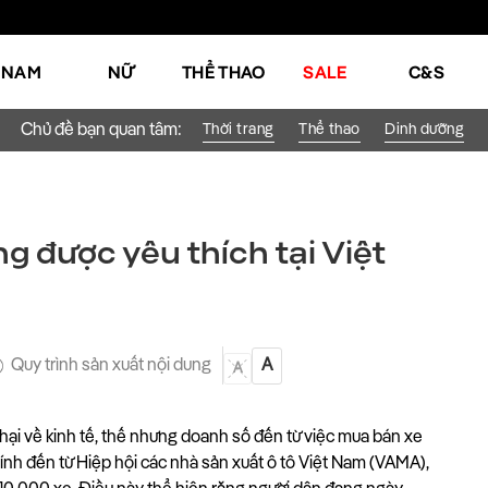
NAM
NỮ
THỂ THAO
SALE
C&S
Chủ đề bạn quan tâm:
Thời trang
Thể thao
Dinh dưỡng
ng được yêu thích tại Việt
Quy trình sản xuất nội dung
A
A
 hại về kinh tế, thế nhưng doanh số đến từ việc mua bán xe 
ính đến từ Hiệp hội các nhà sản xuất ô tô Việt Nam (VAMA), 