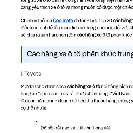
tổng số xe ô tô bán ra trong năm vừa rồi tại Việt Nam là
càng yêu thích xe ô tô và mong muốn có được một chiếc
Chính vì thế mà 
Coolmate
 đã tổng hợp top 20 
các hãng 
điều kiện kinh tế lẫn mục đích sử dụng phù hợp đối với 
sẽ chia ra làm hai phần gồm 
các hãng xe ô tô
 phân khúc 
Các hãng xe ô tô phân khúc trung
1. Toyota 
Mở đầu cho danh sách 
các hãng xe ô tô 
nổi tiếng hiện n
hãng xe “quốc dân” này rất được ưa chuộng ở Việt Nam h
đã luôn nằm trong doanh số tiêu thụ thuộc hàng khủng vì
cụ thể như là:
Độ bền rất cao và ít khi hư hỏng vặt