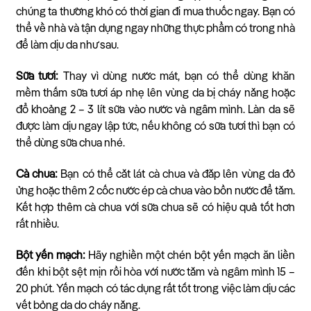
chúng ta thường khó có thời gian đi mua thuốc ngay. Bạn có
thể về nhà và tận dụng ngay những thực phẩm có trong nhà
để làm dịu da như sau.
Sữa tươi:
Thay vì dùng nước mát, bạn có thể dùng khăn
mềm thấm sữa tươi áp nhẹ lên vùng da bị cháy nắng hoặc
đổ khoảng 2 – 3 lít sữa vào nước và ngâm mình. Làn da sẽ
được làm dịu ngay lập tức, nếu không có sữa tươi thì bạn có
thể dùng sữa chua nhé.
Cà chua:
Bạn có thể cắt lát cà chua và đắp lên vùng da đỏ
ửng hoặc thêm 2 cốc nước ép cà chua vào bồn nước để tắm.
Kết hợp thêm cà chua với sữa chua sẽ có hiệu quả tốt hơn
rất nhiều.
Bột yến mạch:
Hãy nghiền một chén bột yến mạch ăn liền
đến khi bột sệt mịn rồi hòa với nước tắm và ngâm mình 15 –
20 phút. Yến mạch có tác dụng rất tốt trong việc làm dịu các
vết bỏng da do cháy nắng.