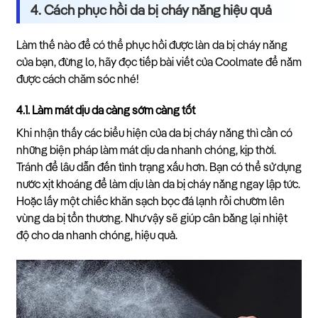
4. Cách phục hồi da bị cháy nắng hiệu quả
Làm thế nào để có thể phục hồi được làn da bị cháy nắng
của bạn, đừng lo, hãy đọc tiếp bài viết của Coolmate để nắm
được cách chăm sóc nhé!
4.1. Làm mát dịu da càng sớm càng tốt
Khi nhận thấy các biểu hiện của da bị cháy nắng thì cần có
những biện pháp làm mát dịu da nhanh chóng, kịp thời.
Tránh để lâu dẫn đến tình trạng xấu hơn. Bạn có thể sử dụng
nước xịt khoáng để làm dịu làn da bị cháy nắng ngay lập tức.
Hoặc lấy một chiếc khăn sạch bọc đá lạnh rồi chườm lên
vùng da bị tổn thương. Như vậy sẽ giúp cân bằng lại nhiệt
độ cho da nhanh chóng, hiệu quả.