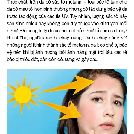
Thực chất, trên da có sắc tố melanin – loại sắc tố làm cho
da có màu tối hơn bình thường nhưng có tác dụng bảo vệ da
trước tác động của các tia UV. Tuy nhiên, lượng sắc tố này
sản sinh nhiều hay không còn tùy thuộc vào di truyền mỗi
người. Đó cũng là lý do vì sao một số người bị sạm da trong
khi những người khác bị cháy nắng. Da bị cháy nắng với
những người ít hình thành sắc tố melanin, da ít cơ chế tự bảo
vệ nên khi bị ảnh hưởng bởi ánh nắng mặt trời lâu, các tế
bào bị thiêu đốt, dẫn đến đỏ, sưng và gây đau.