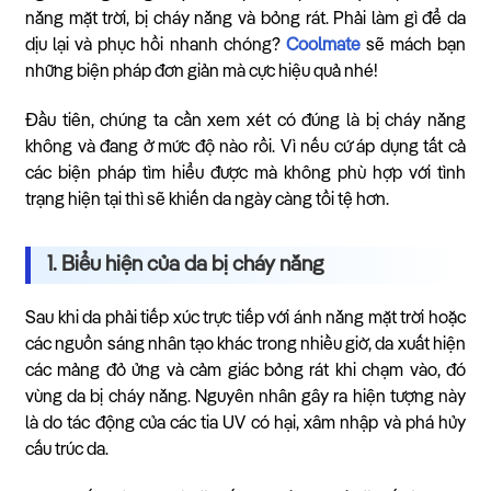
nắng mặt trời, bị cháy nắng và bỏng rát. Phải làm gì để da
dịu lại và phục hồi nhanh chóng?
Coolmate
sẽ mách bạn
những biện pháp đơn giản mà cực hiệu quả nhé!
Đầu tiên, chúng ta cần xem xét có đúng là bị cháy nắng
không và đang ở mức độ nào rồi. Vì nếu cứ áp dụng tất cả
các biện pháp tìm hiểu được mà không phù hợp với tình
trạng hiện tại thì sẽ khiến da ngày càng tồi tệ hơn.
1. Biểu hiện của da bị cháy nắng
Sau khi da phải tiếp xúc trực tiếp với ánh nắng mặt trời hoặc
các nguồn sáng nhân tạo khác trong nhiều giờ, da xuất hiện
các mảng đỏ ửng và cảm giác bỏng rát khi chạm vào, đó
vùng da bị cháy nắng. Nguyên nhân gây ra hiện tượng này
là do tác động của các tia UV có hại, xâm nhập và phá hủy
cấu trúc da.