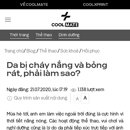
Bỏ
VỀ COOLMATE
COOLXPRINT
qua
nội
dung
Thời trang
Thể thao
Dinh dưỡng
Trang chủ
/
Blog
/
Thể thao
/
Sức khoẻ
/
Hồi phục
Da bị cháy nắng và bỏng
rát, phải làm sao?
Ngày đăng: 21.07.2020, lúc 17:19
1.138 lượt xem
Quy trình sản xuất nội dung
A
A
Mùa hè tới, anh em làm việc ngoài trời đúng là cực hình vì
thời tiết nắng nóng. Các hoạt động thể thao, vui chơi và
nghỉ dưỡng cũng là lý do da phải tiếp xúc trực tiếp với ánh