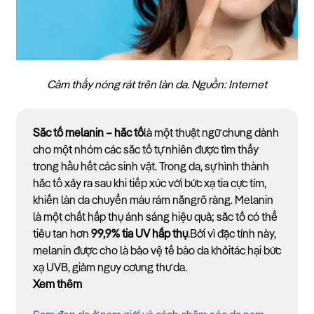
Cảm thấy nóng rát trên làn da. Nguồn: Internet
Sắc tố melanin
– hắc tố
là một thuật ngữ chung dành
cho một nhóm các sắc tố tự nhiên được tìm thấy
trong hầu hết các sinh vật. Trong da, sự hình thành
hắc tố xảy ra sau khi tiếp xúc với bức xạ tia cực tím,
khiến làn da chuyển màu rám nắngrõ ràng. Melanin
là một chất hấp thụ ánh sáng hiệu quả; sắc tố có thể
tiêu tan hơn
99,9% tia UV hấp thụ
.Bởi vì đặc tính này,
melanin được cho là bảo vệ tế bào da khỏitác hại bức
xạ UVB, giảm nguy cơung thư da.
Xem thêm