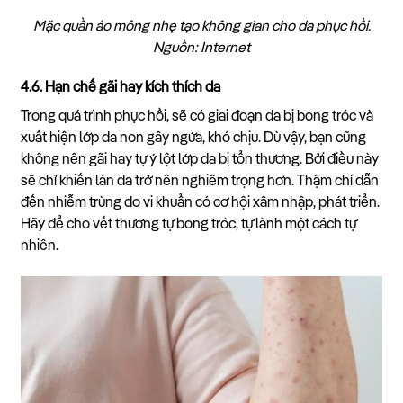
Mặc quần áo mỏng nhẹ tạo không gian cho da phục hồi.
Nguồn: Internet
4.6. Hạn chế gãi hay kích thích da
Trong quá trình phục hồi, sẽ có giai đoạn da bị bong tróc và
xuất hiện lớp da non gây ngứa, khó chịu. Dù vậy, bạn cũng
không nên gãi hay tự ý lột lớp da bị tổn thương. Bởi điều này
sẽ chỉ khiến làn da trở nên nghiêm trọng hơn. Thậm chí dẫn
đến nhiễm trùng do vi khuẩn có cơ hội xâm nhập, phát triển.
Hãy để cho vết thương tự bong tróc, tự lành một cách tự
nhiên.