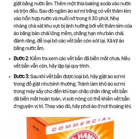
giặt bằng nước ấm. Thêm một thìa baking soda vào nước
và trộn đều. Sau đó ngâm áo sơ mi trắng có vết thâm kim
vào hỗn hợp nước và muối nở trong ít 30 phút. Nhẹ
nhàng chà xát khu vực bị ảnh hưởng bởi vết thâm kim của
áo bằng bàn chải lông mềm, chẳng hạn như bàn chải
đánh răng, để loại bỏ các vết bẩn còn sót lại. Xả kỹ áo
bằng nước ấm.
Bước 2
: Kiểm tra xem các vết bẩn đã biến mất chưa. Nếu
vết bẩn vẫn còn, hãy lặp lại quy trình.
Bước 3:
Sau khi vết bẩn được loại bỏ, hãy giặt áo sơ mi
trong đồ giặt như bình thường. Tránh làm khô áo sơ mi
trong máy sấy cho đến khi bạn chắc chắn rằng vết bẩn
đã biến mất hoàn toàn, vì sức nóng có thể khiến vết bẩn
ở nguyên vị trí. Thay vào đó, hãy phơi áo ở nơi thoáng khí.