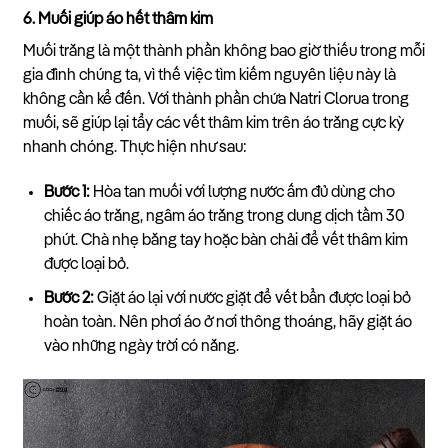
6. Muối giúp áo hết thâm kim
Muối trắng là một thành phần không bao giờ thiếu trong mỗi
gia đình chúng ta, vì thế việc tìm kiếm nguyên liệu này là
không cần kể đến. Với thành phần chứa Natri Clorua trong
muối, sẽ giúp lại tẩy các vết thâm kim trên áo trắng cực kỳ
nhanh chóng. Thực hiện như sau:
Bước 1:
Hòa tan muối với lượng nước ấm đủ dùng cho
chiếc áo trắng, ngâm áo trắng trong dung dịch tầm 30
phút. Chà nhẹ bằng tay hoặc bàn chải để vết thâm kim
được loại bỏ.
Bước 2:
Giặt áo lại với nước giặt để vết bẩn được loại bỏ
hoàn toàn. Nên phơi áo ở nơi thông thoáng, hãy giặt áo
vào những ngày trời có nắng.