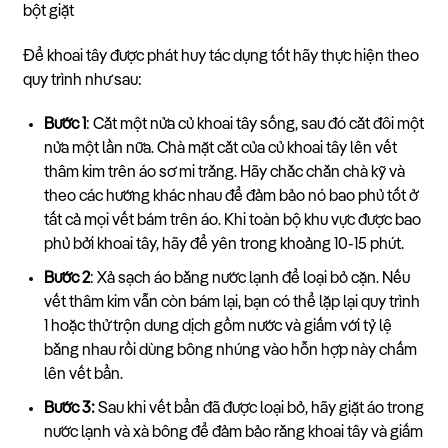
bột giặt
Để khoai tây được phát huy tác dụng tốt hãy thực hiện theo
quy trình như sau:
Bước 1
: Cắt một nửa củ khoai tây sống, sau đó cắt đôi một
nửa một lần nữa. Chà mặt cắt của củ khoai tây lên vết
thâm kim trên áo sơ mi trắng. Hãy chắc chắn chà kỹ và
theo các hướng khác nhau để đảm bảo nó bao phủ tốt ở
tất cả mọi vết bám trên áo. Khi toàn bộ khu vực được bao
phủ bởi khoai tây, hãy để yên trong khoảng 10-15 phút.
Bước 2
: Xả sạch áo bằng nước lạnh để loại bỏ cặn. Nếu
vết thâm kim vẫn còn bám lại, bạn có thể lặp lại quy trình
1 hoặc thử trộn dung dịch gồm nước và giấm với tỷ lệ
bằng nhau rồi dùng bông nhúng vào hỗn hợp này chấm
lên vết bẩn.
Bước 3:
Sau khi vết bẩn đã được loại bỏ, hãy giặt áo trong
nước lạnh và xà bông để đảm bảo rằng khoai tây và giấm