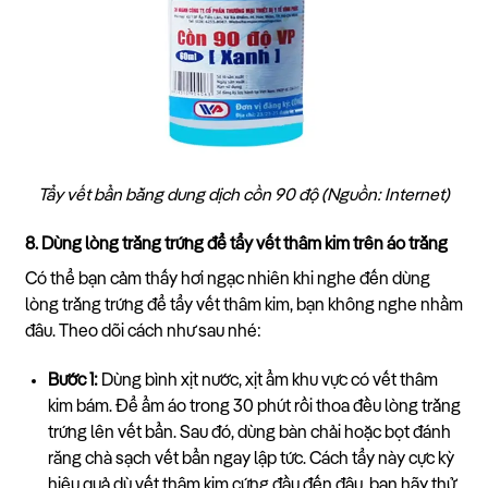
Tẩy vết bẩn bằng dung dịch cồn 90 độ (Nguồn: Internet)
8. Dùng lòng trắng trứng để tẩy vết thâm kim trên áo trắng
Có thể bạn cảm thấy hơi ngạc nhiên khi nghe đến dùng
lòng trắng trứng để tẩy vết thâm kim, bạn không nghe nhầm
đâu. Theo dõi cách như sau nhé:
Bước 1:
Dùng bình xịt nước, xịt ẩm khu vực có vết thâm
kim bám. Để ẩm áo trong 30 phút rồi thoa đều lòng trắng
trứng lên vết bẩn. Sau đó, dùng bàn chải hoặc bọt đánh
răng chà sạch vết bẩn ngay lập tức. Cách tẩy này cực kỳ
hiệu quả dù vết thâm kim cứng đầu đến đâu, bạn hãy thử