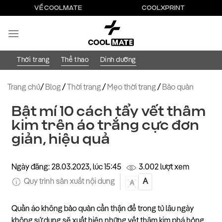
Bỏ
VỀ COOLMATE
COOLXPRINT
qua
nội
dung
Thời trang
Thể thao
Dinh dưỡng
Trang chủ
/
Blog
/
Thời trang
/
Mẹo thời trang
/
Bảo quản
Bật mí 10 cách tẩy vết thâm
kim trên áo trắng cực đơn
giản, hiệu quả
Ngày đăng: 28.03.2023, lúc 15:45
3.002 lượt xem
Quy trình sản xuất nội dung
A
A
Quần áo không bảo quản cẩn thận để trong tủ lâu ngày
không sử dụng sẽ xuất hiện những vết thâm kim phá hỏng