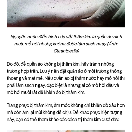
Nguyên nhân điển hình của vết thâm kim là quần áo dính
mưa, mồ hôi nhưng không được làm sạch ngay (Ảnh:
Cleanipedia)
Do đó, để quần áo không bị thâm kim, hãy tránh những
trường hợp trên. Lưu ý nên đặt quần áo ở môi trường thông
thoáng và mát mẻ. Nếu quần áo bị thấm nước hay mồ hồi thì
phải làm sạch ngay, đặc biệt là những ai có mồ hôi dầu và
mồ hôi muối rất dễ khiến áo bị thâm kim.
Trang phục bị thâm kim, ẩm mốc không chỉ khiến đồ xấu hơn
mà còn ám lại mùi không dễ chịu. Để khắc phục hiện tượng
này, bạn có thể tham khảo các cách trị thâm kim dưới đây.