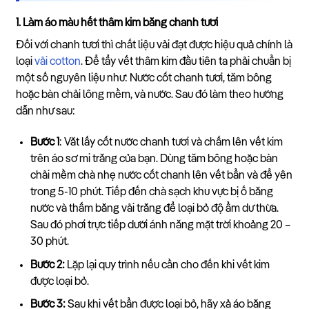
1. Làm áo màu hết thâm kim bằng chanh tươi
Đối với chanh tươi thì chất liệu vải đạt được hiệu quả chính là
loại
vải cotton
. Để tẩy vết thâm kim đầu tiên ta phải chuẩn bị
một số nguyên liệu như: Nước cốt chanh tươi, tăm bông
hoặc bàn chải lông mềm, và nước. Sau đó làm theo hướng
dẫn như sau:
Bước 1
: Vắt lấy cốt nước chanh tươi và chấm lên vết kim
trên áo sơ mi trắng của bạn. Dùng tăm bông hoặc bàn
chải mềm chà nhẹ nước cốt chanh lên vết bẩn và để yên
trong 5-10 phút. Tiếp đến chà sạch khu vực bị ố bằng
nước và thấm bằng vải trắng để loại bỏ độ ẩm dư thừa.
Sau đó phơi trực tiếp dưới ánh nắng mặt trời khoảng 20 –
30 phút.
Bước 2:
Lặp lại quy trình nếu cần cho đến khi vết kim
được loại bỏ.
Bước 3:
Sau khi vết bẩn được loại bỏ, hãy xả áo bằng