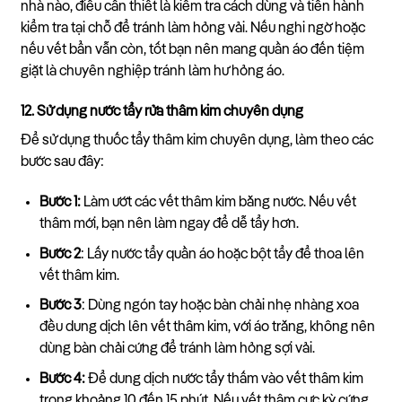
nhà nào, điều cần thiết là kiểm tra cách dùng và tiến hành
kiểm tra tại chỗ để tránh làm hỏng vải. Nếu nghi ngờ hoặc
nếu vết bẩn vẫn còn, tốt bạn nên mang quần áo đến tiệm
giặt là chuyên nghiệp tránh làm hư hỏng áo.
12. Sử dụng nước tẩy rửa thâm kim chuyên dụng
Để sử dụng thuốc tẩy thâm kim chuyên dụng, làm theo các
bước sau đây:
Bước 1:
Làm ướt các vết thâm kim bằng nước. Nếu vết
thâm mới, bạn nên làm ngay để dễ tẩy hơn.
Bước 2
: Lấy nước tẩy quần áo hoặc bột tẩy để thoa lên
vết thâm kim.
Bước 3
: Dùng ngón tay hoặc bàn chải nhẹ nhàng xoa
đều dung dịch lên vết thâm kim, với áo trắng, không nên
dùng bàn chải cứng để tránh làm hỏng sợi vải.
Bước 4:
Để dung dịch nước tẩy thấm vào vết thâm kim
trong khoảng 10 đến 15 phút. Nếu vết thâm cực kỳ cứng