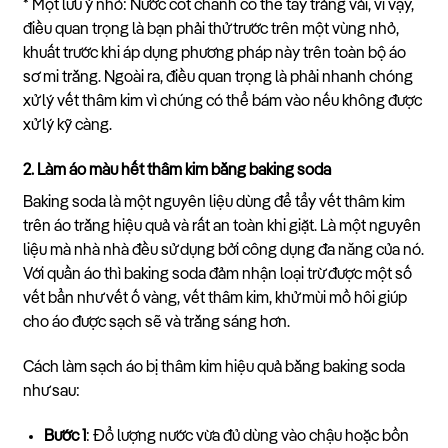
* Một lưu ý nhỏ: Nước cốt chanh có thể tẩy trắng vải, vì vậy,
điều quan trọng là bạn phải thử trước trên một vùng nhỏ,
khuất trước khi áp dụng phương pháp này trên toàn bộ áo
sơ mi trắng. Ngoài ra, điều quan trọng là phải nhanh chóng
xử lý vết thâm kim vì chúng có thể bám vào nếu không được
xử lý kỹ càng.
2. Làm áo màu hết thâm kim bằng baking soda
Baking soda là một nguyên liệu dùng để tẩy vết thâm kim
trên áo trắng hiệu quả và rất an toàn khi giặt. Là một nguyên
liệu mà nhà nhà đều sử dụng bởi công dụng đa năng của nó.
Với quần áo thì baking soda đảm nhận loại trừ được một số
vết bẩn như vết ố vàng, vết thâm kim, khử mùi mồ hôi giúp
cho áo được sạch sẽ và trắng sáng hơn.
Cách làm sạch áo bị thâm kim hiệu quả bằng baking soda
như sau:
Bước 1
: Đổ lượng nước vừa đủ dùng vào chậu hoặc bồn