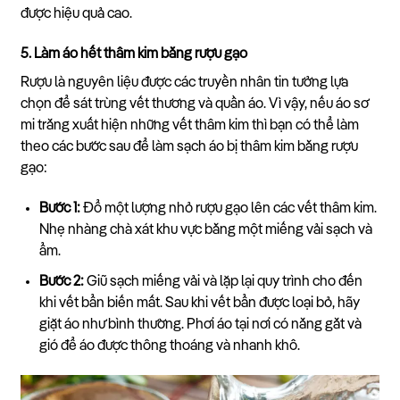
được hiệu quả cao.
5. Làm áo hết thâm kim bằng rượu gạo
Rượu là nguyên liệu được các truyền nhân tin tưởng lựa
chọn để sát trùng vết thương và quần áo. Vì vậy, nếu áo sơ
mi trắng xuất hiện những vết thâm kim thì bạn có thể làm
theo các bước sau để làm sạch áo bị thâm kim bằng rượu
gạo:
Bước 1:
Đổ một lượng nhỏ rượu gạo lên các vết thâm kim.
Nhẹ nhàng chà xát khu vực bằng một miếng vải sạch và
ẩm.
Bước 2:
Giũ sạch miếng vải và lặp lại quy trình cho đến
khi vết bẩn biến mất. Sau khi vết bẩn được loại bỏ, hãy
giặt áo như bình thường. Phơi áo tại nơi có nắng gắt và
gió để áo được thông thoáng và nhanh khô.