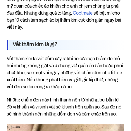
mỹ quan của chiếc áo khiến cho anh chị em chúng ta phải
đau đầu. Nhưng đừng quá lo lắng,
Coolmate
sẽ bật mí cho
bạn 10 cách làm sạch áo bị thâm kim cực đơn giản ngay bài
viết này.
Vết thâm kim là gì?
Vết thâm kim là vết đốm xảy ra khi áo của bạn bị ẩm do mồ
hôi nhưng không giặt và ủ chung với quần áo bẩn hoặc phơi
chưa khô; sau một vài ngày những vết chấm đen nhỏ li ti sẽ
xuất hiện. Nếu không phát hiện và giặt giũ kịp thời, những
vết đen sẽ lan rộng ra khắp cả áo.
Những chấm đen này hình thành nên từ những bụi bẩn từ
đó vi khuẩn và vi sinh vật sẽ kí sinh trên quần áo. Sau đó nó
sẽ hình thành nên những đốm đen và bám chắc trên áo.