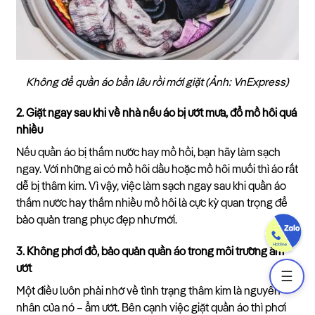
Không để quần áo bẩn lâu rồi mới giặt (Ảnh: VnExpress)
2. Giặt ngay sau khi về nhà nếu áo bị ướt mưa, đổ mồ hôi quá
nhiều
Nếu quần áo bị thấm nước hay mồ hồi, bạn hãy làm sạch
ngay. Với những ai có mồ hôi dầu hoặc mồ hôi muối thì áo rất
dễ bị thâm kim. Vì vậy, việc làm sạch ngay sau khi quần áo
thấm nước hay thấm nhiều mồ hôi là cực kỳ quan trọng để
bảo quản trang phục đẹp như mới.
3. Không phơi đồ, bảo quản quần áo trong môi trường ẩm
ướt
☰
Một điều luôn phải nhớ về tình trạng thâm kim là nguyên
nhân của nó – ẩm ướt. Bên cạnh việc giặt quần áo thì phơi