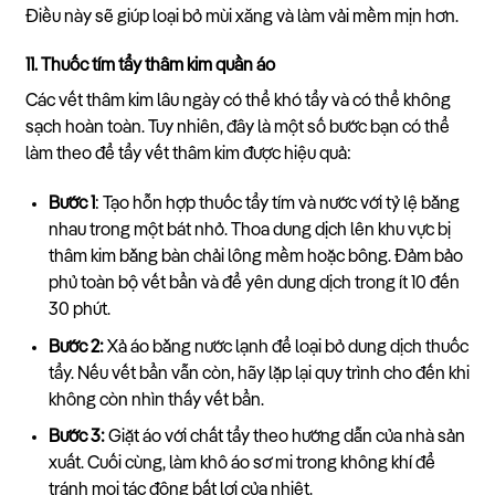
Điều này sẽ giúp loại bỏ mùi xăng và làm vải mềm mịn hơn.
11. Thuốc tím tẩy thâm kim quần áo
Các vết thâm kim lâu ngày có thể khó tẩy và có thể không
sạch hoàn toàn. Tuy nhiên, đây là một số bước bạn có thể
làm theo để tẩy vết thâm kim được hiệu quả:
Bước 1
: Tạo hỗn hợp thuốc tẩy tím và nước với tỷ lệ bằng
nhau trong một bát nhỏ. Thoa dung dịch lên khu vực bị
thâm kim bằng bàn chải lông mềm hoặc bông. Đảm bảo
phủ toàn bộ vết bẩn và để yên dung dịch trong ít 10 đến
30 phút.
Bước 2:
Xả áo bằng nước lạnh để loại bỏ dung dịch thuốc
tẩy. Nếu vết bẩn vẫn còn, hãy lặp lại quy trình cho đến khi
không còn nhìn thấy vết bẩn.
Bước 3:
Giặt áo với chất tẩy theo hướng dẫn của nhà sản
xuất. Cuối cùng, làm khô áo sơ mi trong không khí để
tránh mọi tác động bất lợi của nhiệt.