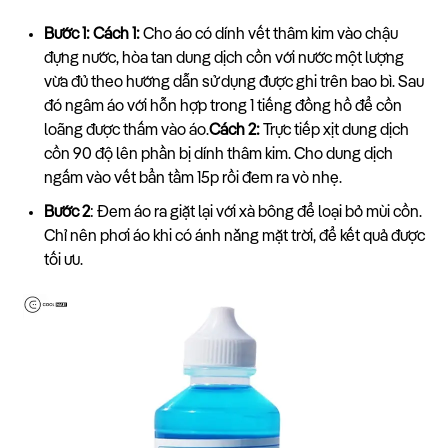
Bước 1:
Cách 1:
Cho áo có dính vết thâm kim vào chậu
đựng nước, hòa tan dung dịch cồn với nước một lượng
vừa đủ theo hướng dẫn sử dụng được ghi trên bao bì. Sau
đó ngâm áo với hỗn hợp trong 1 tiếng đồng hồ để cồn
loãng được thấm vào áo.
Cách 2:
Trực tiếp xịt dung dịch
cồn 90 độ lên phần bị dính thâm kim. Cho dung dịch
ngấm vào vết bẩn tầm 15p rồi đem ra vò nhẹ.
Bước 2
: Đem áo ra giặt lại với xà bông để loại bỏ mùi cồn.
Chỉ nên phơi áo khi có ánh nắng mặt trời, để kết quả được
tối ưu.