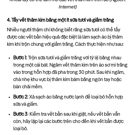
Internet)
4. Tẩy vết thâm kim bằng một ít sữa tươi và giấm trắng
Nhiều người thậm chí không biết rằng sữa tươi có thể tẩy
được các vết bẩn hiệu quả đặc biệt là làm sạch áo bị thâm
kim khi trộn chung với giấm trắng. Cách thực hiện như sau:
Bước 1:
Trộn sữa tươi và giấm trắng với tỷ lệ bằng nhau
trong một cái bát. Ngâm vết thâm kim trên áo sơ mi trắng
vào trong hỗn hợp đã pha trong 30 phút. Sau khi ngâm,
chà nhẹ khu vực bị thâm kim bám bằng ngón tay hoặc
bàn chải mềm.
Bước 2:
Xả sạch áo bằng nước lạnh để loại bỏ hỗn hợp
sữa và giấm.
Bước 3
: Kiểm tra vết bẩn sau khi giặt, nếu vết bẩn vẫn
còn, hãy lặp lại các bước trên cho đến khi vết bẩn được
loại bỏ.