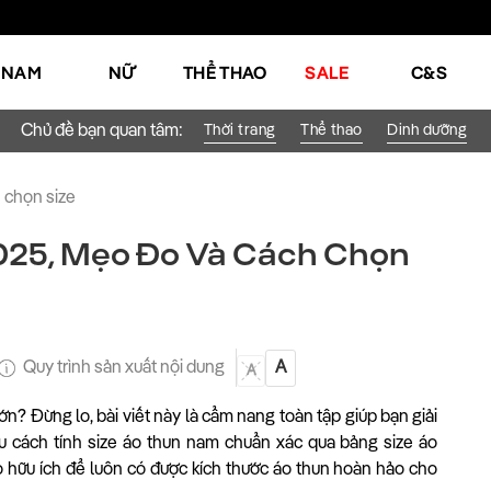
NAM
NỮ
THỂ THAO
SALE
C&S
Chủ đề bạn quan tâm:
Thời trang
Thể thao
Dinh dưỡng
 chọn size
025, Mẹo Đo Và Cách Chọn
Quy trình sản xuất nội dung
A
A
lớn? Đừng lo, bài viết này là cẩm nang toàn tập giúp bạn giải
u cách tính size áo thun nam chuẩn xác qua bảng size áo
o hữu ích để luôn có được kích thước áo thun hoàn hảo cho