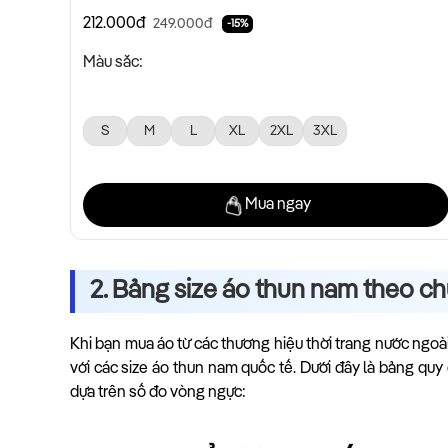
212.000đ
249.000đ
-15%
Màu sắc:
S
M
L
XL
2XL
3XL
Mua ngay
2. Bảng size áo thun nam theo ch
Khi bạn mua áo từ các thương hiệu thời trang nước ngo
với các size áo thun nam quốc tế. Dưới đây là bảng quy
dựa trên số đo vòng ngực: