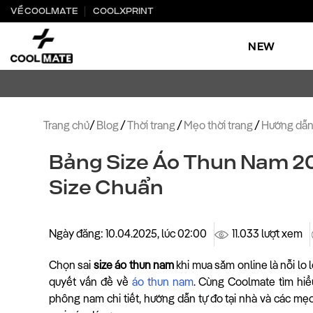
Bỏ
VỀ COOLMATE
COOLXPRINT
qua
nội
NEW
dung
Trang chủ
/
Blog
/
Thời trang
/
Mẹo thời trang
/
Hướng dẫn
Bảng Size Áo Thun Nam 2
Size Chuẩn
Ngày đăng: 10.04.2025, lúc 02:00
11.033 lượt xem
Chọn sai
size áo thun nam
khi mua sắm online là nỗi lo 
quyết vấn đề về
áo thun nam
. Cùng Coolmate tìm hiể
phông nam chi tiết, hướng dẫn tự đo tại nhà và các mẹ