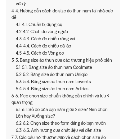
vừa ý
4
4. Hướng dẫn cách đo size áo thun nam tại nhà cực
dễ
4.1
4.1. Chuẩn bị dụng cụ
4.2
4.2. Cách đo vòng ngực
4.3
4.3. Cách đo chiều rộng vai
4.4
4.4. Cách đo chiều dài áo
4.5
4.5. Cách đo Vòng eo
5
5. Bảng size áo thun của các thương hiệu phổ biến
5.1
5.1. Bảng size áo thun nam Coolmate
5.2
5.2. Bảng size áo thun nam Uniqlo
5.3
5.3. Bảng size áo thun nam Levents
5.4
5.4. Bảng size áo thun nam Adidas
6
6. Mẹo chọn size chuẩn không cần chỉnh và lưu ý
quan trọng
6.1
6.1. Số đo của bạn nằm giữa 2 size? Nên chọn
Lên hay Xuống size?
6.2
6.2. Chọn size theo form dáng áo bạn muốn
6.3
6.3. Ảnh hưởng của chất liệu vải đến size
7
7. Các câu hỏi thường gặp về cách chọn size áo