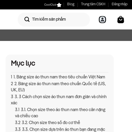
CoolClub
Blog
Trung tâm CSKH
Đăng nhập
Mục lục
1
1. Bảng size áo thun nam theo tiêu chuẩn Việt Nam
2
2. Bảng size áo thun nam theo chuẩn Quốc tế (US,
UK, EU)
3
3. 3 Cách chọn size áo thun nam đơn giản và chính
xác
3.1
3.1. Chọn size theo áo thun nam theo cân nặng
và chiều cao
3.2
3.2. Chọn size theo số đo cơ thể
3.3
3.3. Chọn size dựa trên áo thun bạn đang mặc