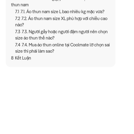
thun nam
7.1
7.1. Áo thun nam size L bao nhiêu kg mặc vừa?
7.2
7.2. Áo thun nam size XL phù hợp với chiều cao
nào?
7.3
7.3. Người gầy hoặc người đậm người nên chọn
size áo thun thế nào?
7.4
7.4. Mua áo thun online tại Coolmate lỡ chọn sai
size thì phải làm sao?
8
Kết Luận