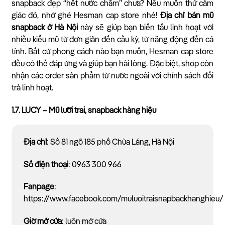
snapback đẹp “hết nước chấm” chưa? Nếu muốn thử cảm
giác đó, nhớ ghé Hesman cap store nhé!
Địa chỉ bán mũ
snapback ở Hà Nội
này sẽ giúp bạn biến tấu linh hoạt với
nhiều kiểu mũ từ đơn giản đến cầu kỳ, từ năng động đến cá
tính. Bất cứ phong cách nào bạn muốn, Hesman cap store
đều có thể đáp ứng và giúp bạn hài lòng. Đặc biệt, shop còn
nhận các order sản phẩm từ nước ngoài với chính sách đổi
trả linh hoạt.
1.7. LUCY – Mũ lưỡi trai, snapback hàng hiệu
Địa chỉ
: Số 81 ngõ 185 phố Chùa Láng, Hà Nội
Số điện thoại
: 0963 300 966
Fanpage
:
https://www.facebook.com/muluoitraisnapbackhanghieu/
Giờ mở cửa
: luôn mở cửa