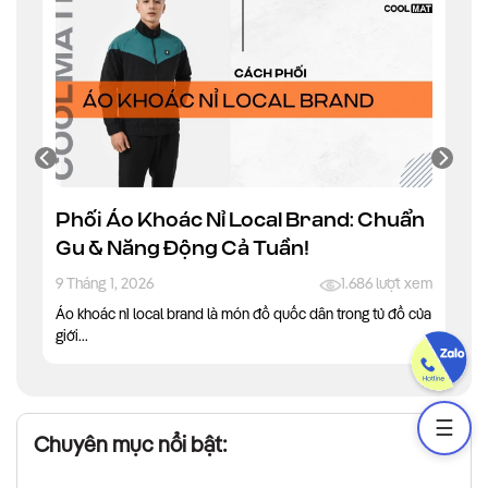
Phối Áo Khoác Nỉ Local Brand: Chuẩn
Gu & Năng Động Cả Tuần!
9 Tháng 1, 2026
1.686 lượt xem
Áo khoác nỉ local brand là món đồ quốc dân trong tủ đồ của
giới...
☰
Chuyên mục nổi bật: