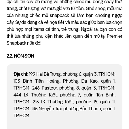
địa chỉ tin cậy để mang về những chiếc mũ bóng chày thời
trang, chất lượng với mức giá vừa túi tiền. Ghé shop, mẫu mã
của những chiếc mũ snapback sẽ làm bạn choáng ngợp
đấy. Sự đa dạng cả về họa tiết và màu sắc giúp bạn lựa chọn
phù hợp mọi items cá tính, trẻ trung. Ngoài ra, bạn còn có
thể lựa những phụ kiện khác liên quan đến mũ tại Premier
Snapback nữa đó!
2.2. NÓN SƠN
Địa chỉ
: 199 Hai Bà Trưng, phường 6, quận 3, TP.HCM;
103 Đinh Tiên Hoàng, Phường Đa Kao, quận 1,
TP.HCM; 246 Pasteur, phường 8, quận 3, TP.HCM;
444 Lý Thường Kiệt, phường 7, quận Tân Bình,
TP.HCM; 215 Lý Thường Kiệt, phường 15, quận 11,
TP.HCM; 145 Nguyễn Trãi, phường Bến Thành, quận 1,
TP.HCM