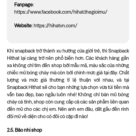
Fanpage
:
https://www.facebook.com/hihat.thegioimu/
Website
: https://hihatvn.com/
Khi snapback trở thành xu hướng của giới trẻ, thì Snapback
Hithat lại càng trở nên phổ biến hơn. Các khách hàng gần
xa không chỉ tìm đến shop bởi mẫu mã, màu sắc của những
chiếc mũ bóng chày mà còn bởi chính mức giá tại đây. Chất
lượng và mức giá thường tỉ lệ thuận với nhau, và tại
Snapback Hithat sẽ cho bạn những lựa chọn vừa túi tiền mà
vẫn bao đẹp, bao ngầu luôn nhé! Không chỉ bán mũ bóng
chày cá tính, shop còn cung cấp cả các sản phẩm liên quan
đến mũ cho các chị em. Nên anh em đâu, dắt gấu đến rinh
đôi mũ về diện cho có đôi có cặp đi nào!
2.5. Bảo nhi shop