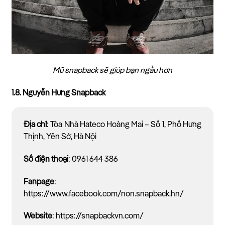
Mũ snapback sẽ giúp bạn ngầu hơn
1.8. Nguyễn Hưng Snapback
Địa chỉ
: Tòa Nhà Hateco Hoàng Mai – Số 1, Phố Hưng
Thịnh, Yên Sở, Hà Nội
Số điện thoại
: 0961 644 386
Fanpage
:
https://www.facebook.com/non.snapback.hn/
Website
: https://snapbackvn.com/