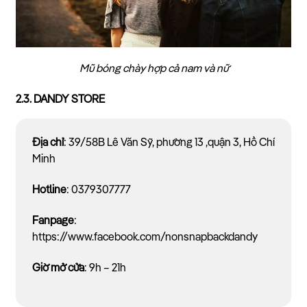
Mũ bóng chày hợp cả nam và nữ
2.3. DANDY STORE
Địa chỉ
: 39/58B Lê Văn Sỹ, phường 13 ,quận 3, Hồ Chí
Minh
Hotline
: 0379307777
Fanpage
:
https://www.facebook.com/nonsnapbackdandy
Giờ mở cửa
: 9h – 21h