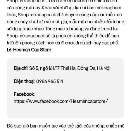
Shop mũ snapback – địa chỉ quen thuộc của nhiều tín đồ
của dòng mũ này. Khác với những địa chỉ bán mũ snapback
khác, Shop mũ snapback chỉ chuyên cung cấp các mẫu mũ
bóng chày phù hợp về mức giá, mẫu mã cho nhiều đối tượng
sử dụng khác nhau. Tông màu tươi sáng và đúng trend tại
Shop mũ snapback sẽ là phụ kiện không thể thiếu để bạn
trở nên phong cách hơn cả đi chơi, đi du lịch hay dạo phố.
1.6. Hesman Cap Store
Địa chỉ
: Số 5, ngõ 161/17 Thái Hà, Đống Đa, Hà Nội
Điện thoại
: 0986 965 514
Facebook
:
https://www.facebook.com/Hesmancapstore/
Đã bao giờ bạn muốn lạc vào thế giới của những chiếc mũ