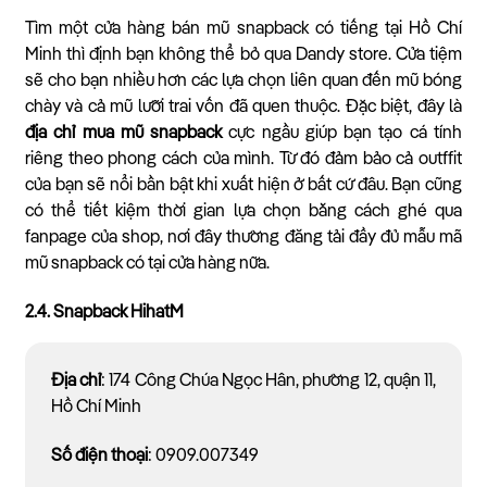
Tìm một cửa hàng bán mũ snapback có tiếng tại Hồ Chí
Minh thì định bạn không thể bỏ qua Dandy store. Cửa tiệm
sẽ cho bạn nhiều hơn các lựa chọn liên quan đến mũ bóng
chày và cả mũ lưỡi trai vốn đã quen thuộc. Đặc biệt, đây là
địa chỉ mua mũ snapback
cực ngầu giúp bạn tạo cá tính
riêng theo phong cách của mình. Từ đó đảm bảo cả outffit
của bạn sẽ nổi bần bật khi xuất hiện ở bất cứ đâu. Bạn cũng
có thể tiết kiệm thời gian lựa chọn bằng cách ghé qua
fanpage của shop, nơi đây thường đăng tải đầy đủ mẫu mã
mũ snapback có tại cửa hàng nữa.
2.4. Snapback HihatM
Địa chỉ
: 174 Công Chúa Ngọc Hân, phường 12, quận 11,
Hồ Chí Minh
Số điện thoại
: 0909.007349