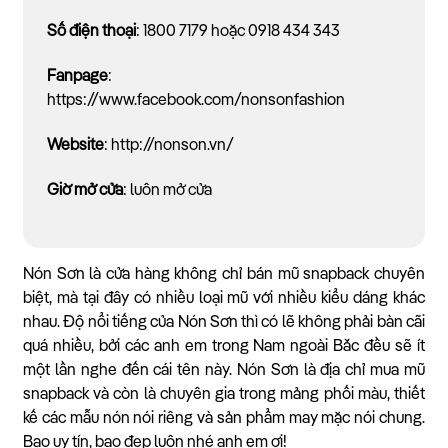
Số điện thoại
: 1800 7179 hoặc 0918 434 343
Fanpage
:
https://www.facebook.com/nonsonfashion
Website
: http://nonson.vn/
Giờ mở cửa
: luôn mở cửa
Nón Sơn là cửa hàng không chỉ bán mũ snapback chuyên
biệt, mà tại đây có nhiều loại mũ với nhiều kiểu dáng khác
nhau. Độ nổi tiếng của Nón Sơn thì có lẽ không phải bàn cãi
quá nhiều, bởi các anh em trong Nam ngoài Bắc đều sẽ ít
một lần nghe đến cái tên này. Nón Sơn là địa chỉ mua mũ
snapback và còn là chuyên gia trong mảng phối màu, thiết
kế các mẫu nón nói riêng và sản phẩm may mặc nói chung.
Bao uy tín, bao đẹp luôn nhé anh em ơi!