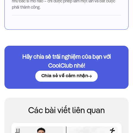
như bác sĩ mổ não – chỉ được phép làm một lần và bắt buộc
phải thành công.
Hãy chia sẻ trải nghiệm của bạn với
CoolClub nhé!
Chia sẻ về cảm nhận
Các bài viết liên quan