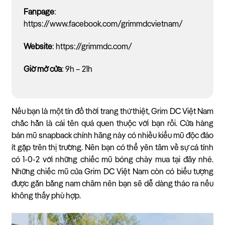
Fanpage
:
https://www.facebook.com/grimmdcvietnam/
Website
: https://grimmdc.com/
Giờ mở cửa
: 9h – 21h
Nếu bạn là một tín đồ thời trang thứ thiệt, Grim DC Việt Nam
chắc hẳn là cái tên quá quen thuộc với bạn rồi. Cửa hàng
bán mũ snapback chính hãng này có nhiều kiểu mũ độc đáo
ít gặp trên thị trường. Nên bạn có thể yên tâm về sự cá tính
có 1-0-2 với những chiếc mũ bóng chày mua tại đây nhé.
Những chiếc mũ của Grim DC Việt Nam còn có biểu tượng
được gắn bằng nam châm nên bạn sẽ dễ dàng tháo ra nếu
không thấy phù hợp.