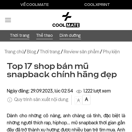
Bỏ
VỀ COOLMATE
COOLXPRINT
qua
nội
dung
Thời trang
Thể thao
Dinh dưỡng
Trang chủ
/
Blog
/
Thời trang
/
Review sản phẩm
/
Phụ kiện
Top 17 shop bán mũ
snapback chính hãng đẹp
Ngày đăng: 29.09.2023, lúc 02:54
1.222 lượt xem
Quy trình sản xuất nội dung
A
A
Dành cho những cô nàng, anh chàng cá tính, đặc biệt là
những người thích rap, hiphop… mũ snapback thời gian gần
đây đã trở thành xu hướng được nhiều bạn trẻ tìm mua. Anh