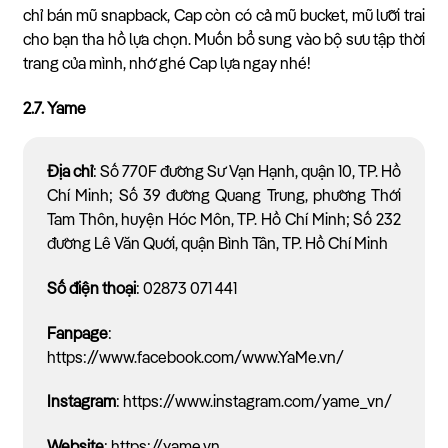
chỉ bán mũ snapback, Cap còn có cả mũ bucket, mũ lưỡi trai
cho bạn tha hồ lựa chọn. Muốn bổ sung vào bộ sưu tập thời
trang của mình, nhớ ghé Cap lựa ngay nhé!
2.7. Yame
Địa chỉ
: Số 770F đường Sư Vạn Hạnh, quận 10, TP. Hồ
Chí Minh; Số 39 đường Quang Trung, phường Thới
Tam Thôn, huyện Hóc Môn, TP. Hồ Chí Minh; Số 232
đường Lê Văn Quới, quận Bình Tân, TP. Hồ Chí Minh
Số điện thoại
: 02873 071 441
Fanpage
:
https://www.facebook.com/www.YaMe.vn/
Instagram
: https://www.instagram.com/yame_vn/