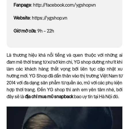
Fanpage
: http://facebook.com/ygshopvn
Website
: https://ygshop.vn
Giờ mở cửa
: 9h – 22h
Là thương hiệu khá nổi tiếng và quen thuộc với những ai
đam mê thời trang từ xứ sở kim chi, YG shop dường như ít khi
làm các khách hàng thất vọng bởi liên tục cập nhật xu
hướng mới. YG Shop đã dấn thân vào thị trường Việt Nam từ
2014 với đa dạng sản phẩm từ quần áo, mũ với các phụ kiện
hợp thời trang. Đến YG shop thì anh em yên tâm nhé, bởi
đây sẽ là
địa chỉ mua mũ snapback
bao uy tín tại Hà Nội đó.