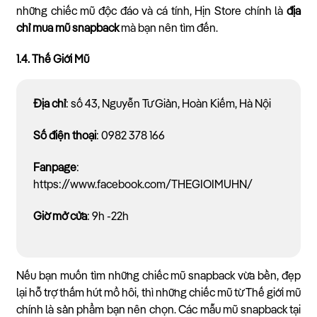
những chiếc mũ độc đáo và cá tính, Hịn Store chính là
địa
chỉ mua mũ snapback
mà bạn nên tìm đến.
1.4. Thế Giới Mũ
Địa chỉ
: số 43, Nguyễn Tư Giản, Hoàn Kiếm, Hà Nội
Số điện thoại
: 0982 378 166
Fanpage
:
https://www.facebook.com/THEGIOIMUHN/
Giờ mở cửa
: 9h -22h
Nếu bạn muốn tìm những chiếc mũ snapback vừa bền, đẹp
lại hỗ trợ thấm hút mồ hôi, thì những chiếc mũ từ Thế giới mũ
chính là sản phẩm bạn nên chọn. Các mẫu mũ snapback tại