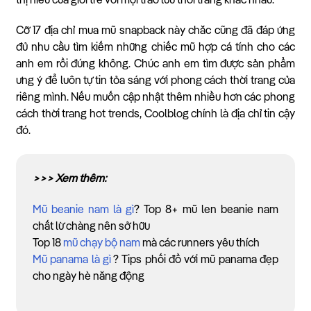
thị hiếu của giới trẻ với mọi trào lưu thời trang khác nhau.
Cỡ 17 địa chỉ mua mũ snapback này chắc cũng đã đáp ứng
đủ nhu cầu tìm kiếm những chiếc mũ hợp cá tính cho các
anh em rồi đúng không. Chúc anh em tìm được sản phẩm
ưng ý để luôn tự tin tỏa sáng với phong cách thời trang của
riêng mình. Nếu muốn cập nhật thêm nhiều hơn các phong
cách thời trang hot trends, Coolblog chính là địa chỉ tin cậy
đó.
>>> Xem thêm:
Mũ beanie nam là gì
? Top 8+ mũ len beanie nam
chất lừ chàng nên sở hữu
Top 18
mũ chạy bộ nam
mà các runners yêu thích
Mũ panama là gì
? Tips phối đồ với mũ panama đẹp
cho ngày hè năng động