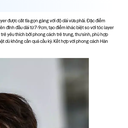
ayer được cắt tỉa gọn gàng với độ dài vừa phải. Đặc điểm
rên đỉnh đầu dài từ 7-9cm, tạo điểm khác biệt so với tóc layer
rẻ yêu thích bởi phong cách trẻ trung, thư sinh, phù hợp
 bật dù không cần quá cầu kỳ. Kết hợp với phong cách Hàn