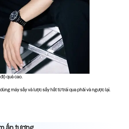
độ quá cao.
ùng máy sấy và lược sấy hất từ trái qua phải và ngược lại.
am ấn tượng