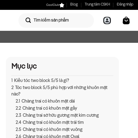
CoolClub
Blog
Trung tâm CSKH
Đăng nhập
Mục lục
1
Kiểu tóc two block 5/5 là gì?
2
Tóc two block 5/5 phù hợp với những khuôn mặt
nào?
2.1
Chàng trai có khuôn mặt dài
2.2
Chàng trai có khuôn mặt gầy
2.3
Chàng trai sở hữu gương mặt kim cương
2.4
Chàng trai có khuôn mặt trái tim
2.5
Chàng trai có khuôn mặt vuông
2.6
Chàng trai có khuôn mặt Oval