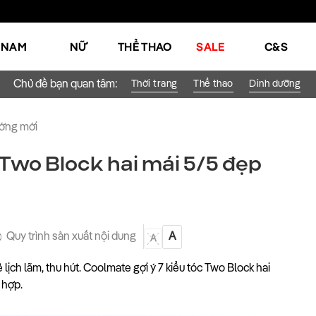
NAM
NỮ
THỂ THAO
SALE
C&S
Chủ đề bạn quan tâm:
Thời trang
Thể thao
Dinh dưỡng
ớng mới
 Two Block hai mái 5/5 đẹp
Quy trình sản xuất nội dung
A
A
 lịch lãm, thu hút. Coolmate gợi ý 7 kiểu tóc Two Block hai
 hợp.