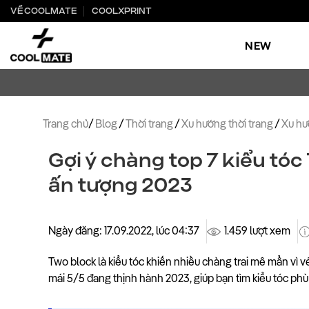
Bỏ
VỀ COOLMATE
COOLXPRINT
qua
nội
NEW
dung
Trang chủ
/
Blog
/
Thời trang
/
Xu hướng thời trang
/
Xu hư
Gợi ý chàng top 7 kiểu tóc
ấn tượng 2023
Ngày đăng: 17.09.2022, lúc 04:37
1.459 lượt xem
Two block là kiểu tóc khiến nhiều chàng trai mê mẩn vì vẻ
mái 5/5 đang thịnh hành 2023, giúp bạn tìm kiểu tóc phù