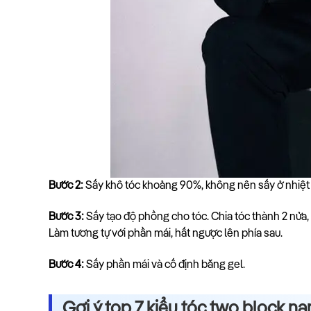
Bước 2:
Sấy khô tóc khoảng 90%, không nên sấy ở nhiệt 
Bước 3:
Sấy tạo độ phồng cho tóc. Chia tóc thành 2 nửa, d
Làm tương tự với phần mái, hất ngược lên phía sau.
Bước 4:
Sấy phần mái và cố định bằng gel.
Gợi ý top 7 kiểu tóc two block n