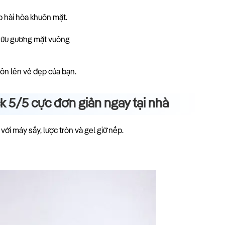
p hài hòa khuôn mặt.
tôn lên vẻ đẹp của bạn.
k 5/5 cực đơn giản ngay tại nhà
với máy sấy, lược tròn và gel giữ nếp.