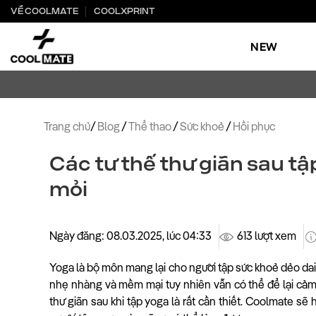
Bỏ
VỀ COOLMATE
COOLXPRINT
qua
nội
NEW
dung
Trang chủ
/
Blog
/
Thể thao
/
Sức khoẻ
/
Hồi phục
Các tư thế thư giãn sau t
mỏi
Ngày đăng: 08.03.2025, lúc 04:33
613 lượt xem
Yoga là bộ môn mang lại cho người tập sức khoẻ dẻo da
nhẹ nhàng và mềm mại tuy nhiên vẫn có thể để lại cảm 
thư giãn sau khi tập yoga là rất cần thiết. Coolmate s