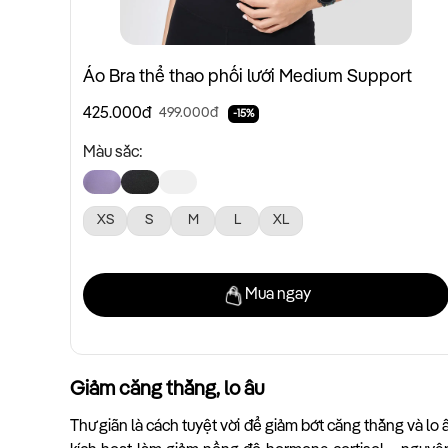
Áo Bra thể thao phối lưới Medium Support
425.000đ
499.000đ
-15%
Màu sắc:
XS
S
M
L
XL
Mua ngay
Giảm căng thẳng, lo âu
Thư giãn là cách tuyệt vời để giảm bớt căng thẳng và lo 