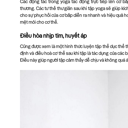
Các động tác trong yoga tác động trực tiếp lên cơ bắ
thương. Các tư thế thư giãn sau khi tập yoga sẽ giúp kí
cho sự phục hồi của cơ bắp diễn ra nhanh và hiệu quả h
mệt mỏi cho cơ thể.
Điều hòa nhịp tim, huyết áp
Cũng được xem là một hình thức luyện tập thể dục thể th
định và điều hoà cơ thể sau khi tập là tác dụng của các b
Điều này giúp người tập cảm thấy dễ chịu và không quá áp