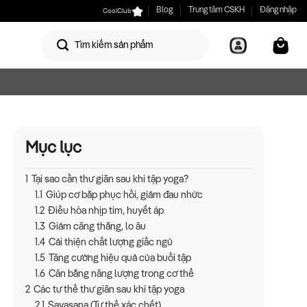
CoolClub
Blog
Trung tâm CSKH
Đăng nhập
Mục lục
1
Tại sao cần thư giãn sau khi tập yoga?
1.1
Giúp cơ bắp phục hồi, giảm đau nhức
1.2
Điều hòa nhịp tim, huyết áp
1.3
Giảm căng thẳng, lo âu
1.4
Cải thiện chất lượng giấc ngủ
1.5
Tăng cường hiệu quả của buổi tập
1.6
Cân bằng năng lượng trong cơ thể
2
Các tư thế thư giãn sau khi tập yoga
2.1
Savasana (Tư thế xác chết)