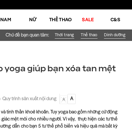
NAM
NỮ
THỂ THAO
SALE
C&S
Chủ đề bạn quan tâm:
Thời trang
Thể thao
Dinh dưỡng
ập yoga giúp bạn xóa tan mệt
Quy trình sản xuất nội dung
A
A
i và tinh thần khoẻ khoắn. Tuy yoga bao gồm những cử động
giác mệt mỏi cho nhiều người. Vì vậy, thực hiện các tư thế
ẽ hướng dẫn cho bạn 5 tư thế phổ biến và hiệu quả mà bất kỳ