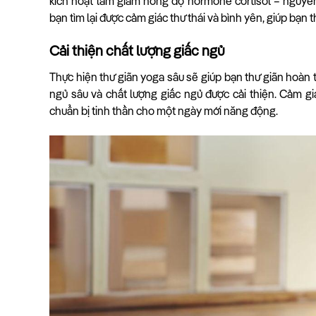
kích hoạt làm giảm nồng độ hormone cortisol – nguyê
bạn tìm lại được cảm giác thư thái và bình yên, giúp bạn t
Cải thiện chất lượng giấc ngủ
Thực hiện thư giãn yoga sâu sẽ giúp bạn thư giãn hoàn 
ngủ sâu và chất lượng giấc ngủ được cải thiện. Cảm gi
chuẩn bị tinh thần cho một ngày mới năng động.