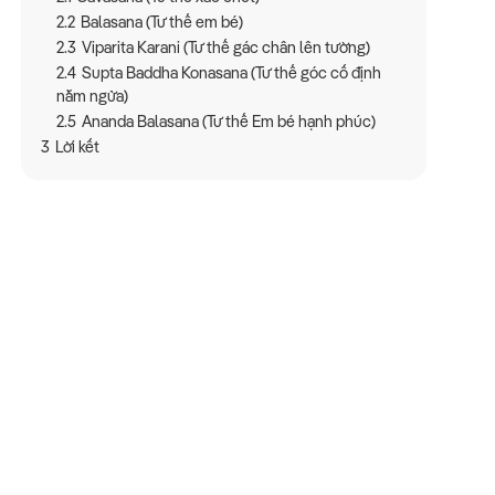
2.2
Balasana (Tư thế em bé)
2.3
Viparita Karani (Tư thế gác chân lên tường)
2.4
Supta Baddha Konasana (Tư thế góc cố định
nằm ngửa)
2.5
Ananda Balasana (Tư thế Em bé hạnh phúc)
3
Lời kết