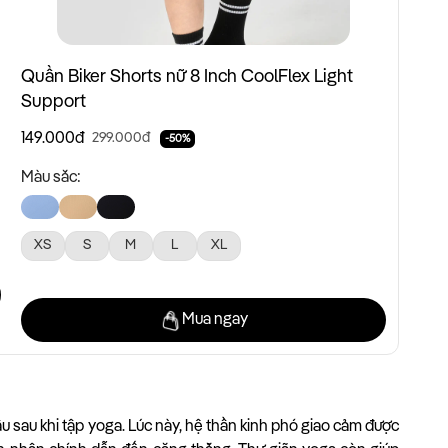
Quần Biker Shorts nữ 8 Inch CoolFlex Light
Support
149.000đ
299.000đ
-50%
Màu sắc:
XS
S
M
L
XL
Mua ngay
âu sau khi tập yoga. Lúc này, hệ thần kinh phó giao cảm được