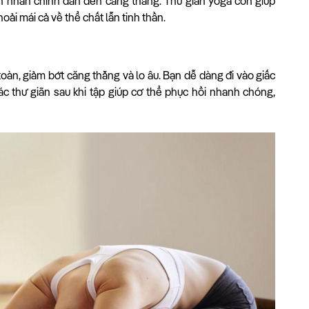
n nhân chính dẫn đến căng thẳng. Thư giãn yoga còn giúp
hoải mái cả về thể chất lẫn tinh thần.
toàn, giảm bớt căng thẳng và lo âu. Bạn dễ dàng đi vào giấc
ác thư giãn sau khi tập giúp cơ thể phục hồi nhanh chóng,