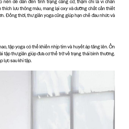
p nên dễ dẫn đến tình trạng căng cơ, thậm chí là vi chấn
ch thích lưu thông máu, mang lại oxy và dưỡng chất cần thiết
ơn. Đồng thời, thư giãn yoga cũng giúp hạn chế đau nhức và
ao, tập yoga có thể khiến nhịp tim và huyết áp tăng lên. Ổn
ài tập thư giãn giúp đưa cơ thể trở về trạng thái bình thường.
 lực sau khi tập.