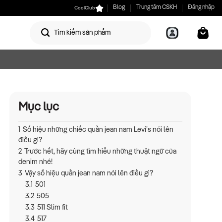
CoolClub
Blog
Trung tâm CSKH
Đăng nhập
Mục lục
1
Số hiệu những chiếc quần jean nam Levi’s nói lên
điều gì?
2
Trước hết, hãy cùng tìm hiểu những thuật ngữ của
denim nhé!
3
Vậy số hiệu quần jean nam nói lên điều gì?
3.1
501
3.2
505
3.3
511 Slim fit
3.4
517