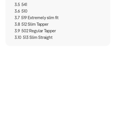
3.5
541
3.6
510
3.7
519 Extremely slim fit
3.8
512 Slim Tapper
3.9
502 Regular Tapper
3.10
513 Slim Straight