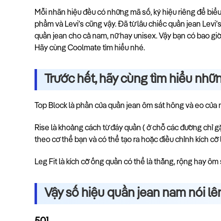
Mỗi nhãn hiệu đều có những mã số, ký hiệu riêng để biểu 
phẩm và Levi’s cũng vậy. Đã từ lâu chiếc quần jean Levi’s
quần jean cho cả nam, nữ hay unisex. Vậy bạn có bao giờ
Hãy cùng Coolmate tìm hiểu nhé.
Trước hết, hãy cùng tìm hiểu nhữ
Top Block là phần của quần jean ôm sát hông và eo của 
Rise là khoảng cách từ đáy quần ( ở chỗ các đường chỉ gặp
theo cơ thể bạn và có thể tạo ra hoặc điều chỉnh kích cỡ
Leg Fit là kích cỡ ống quần có thể là thẳng, rộng hay ô
Vậy số hiệu quần jean nam nói lên