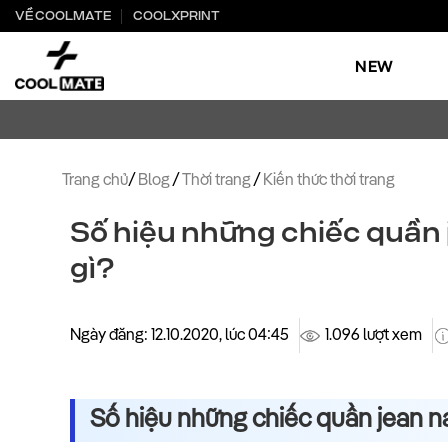
Bỏ
VỀ COOLMATE
COOLXPRINT
qua
nội
NEW
dung
Trang chủ
/
Blog
/
Thời trang
/
Kiến thức thời trang
Số hiệu những chiếc quần j
gì?
Ngày đăng: 12.10.2020, lúc 04:45
1.096 lượt xem
Số hiệu những chiếc quần jean nam