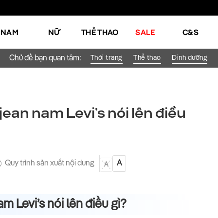
NAM
NỮ
THỂ THAO
SALE
C&S
Chủ đề bạn quan tâm:
Thời trang
Thể thao
Dinh dưỡng
ean nam Levi’s nói lên điều
Quy trình sản xuất nội dung
A
A
 Levi’s nói lên điều gì?