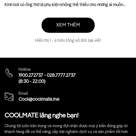
Kính bơi có ống thở là phụ kiện không thể thiếu cho những ai muốn...
XEM THÊM
Hiển thị
1
-
6
trên tổng số 815 bài viết
Hotline
1900.272737
-
028.7777.2737
(8:30 - 22:00)
Email
Cool@coolmate.me
COOLMATE lắng nghe bạn!
Chúng tôi luôn trân trọng và mong đợi nhận được mọi ý kiến đóng góp từ
khách hàng để có thể nâng cấp trải nghiệm dịch vụ và sản phẩm tốt hơn