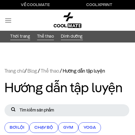
Bỏ
VỀ COOLMATE
COOLXPRINT
qua
nội
dung
Thời trang
Thể thao
Dinh dưỡng
Trang chủ
/
Blog
/
Thể thao
/
Hướng dẫn tập luyện
Hướng dẫn tập luyện
BƠI LỘI
CHẠY BỘ
GYM
YOGA